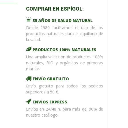
m_name in
COMPRAR EN ESPÍGOL:
/home/upntonvr/tienda.esp
: eval()'d
35 AÑOS DE SALUD NATURAL
code
on
line
59
Desde 1980 facilitamos el uso de los
¡ %Dto !
productos naturales para el equilibrio de
la salud.
PRODUCTOS 100% NATURALES
Una amplia selección de productos 100%
naturales, BIO y orgánicos de primeras
marcas.
ENVÍO GRATUITO
Envío gratuito para todos los pedidos
superiores a 50 €.
ENVÍOS EXPRÉSS
Envíos en 24/48 h. para más del 90% de
nuestro catálogo.