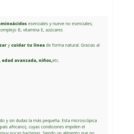
aminoácidos
esenciales y nueve no esenciales;
 complejo B, vitamina E, azúcares
zar
y
cuidar tu linea
de forma natural. Gracias al
, edad avanzada, niños,
etc.
ndo y sin dudas la más pequeña. Esta microscópica
ís africano), cuyas condiciones impiden el
ay muy pocas bacterias. Siendo un alimento que no