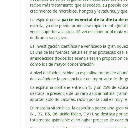
recibe más tratamiento que el secado, su posible con
crecimiento de microbios, hongos y levaduras, y que l
La espirulina era
parte esencial de la dieta de 
estrella, ya que puede producirse rápidamente (dupl
veces superior a la soja, 40 veces superior al maíz
dedican a su cultivo.
La investigación científica ha verificado la gran riq
Es una de las fuentes naturales más proteicas; casi 
aminoácidos (todos los esenciales) en proporción ca
como los de mayor concentración.
A nivel de lípidos, si bien la espirulina no posee abu
destacándose la presencia de un importante ácido gr
La espirulina contiene entre un 15 y un 25% de azúca
destaca la presencia de un raro azúcar natural (ram
aportan solo 36 calorías, razón por la cual es muy
En materia vitamínica, la espirulina posee una gran
B1, B2, B5, B6, ácido fólico, E y H, se destaca por s
totalmente asimilable al no haber proceso de cocci