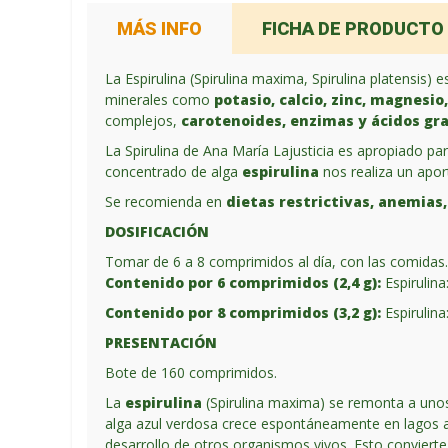
MÁS INFO
FICHA DE PRODUCTO
La Espirulina (Spirulina maxima, Spirulina platensis)
minerales como
potasio, calcio, zinc, magnesio
complejos,
carotenoides, enzimas y ácidos gr
La Spirulina de Ana María Lajusticia es apropiado pa
concentrado de alga
espirulina
nos realiza un apor
Se recomienda en
dietas restrictivas, anemias
DOSIFICACIÓN
Tomar de 6 a 8 comprimidos al día, con las comidas
Contenido por 6 comprimidos (2,4 g):
Espirulina
Contenido por 8 comprimidos (3,2 g):
Espirulina
PRESENTACIÓN
Bote de 160 comprimidos.
La
espirulina
(Spirulina maxima) se remonta a unos
alga azul verdosa crece espontáneamente en lagos a
desarrollo de otros organismos vivos. Esto convierte