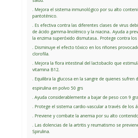
salud.
. Mejora el sistema inmunológico por su alto contenid
pantoténico.
. Es efectiva contra las diferentes clases de virus debi
de ácido gamma-linolénico y la niacina.. Ayuda a prev
la enzima superóxido dismutasa.. Protege contra los e
. Disminuye el efecto tóxico en los riñones provoca
clorofila.
. Mejora la flora intestinal del lactobacilo que estimul
vitamina B12.
. Equilibra la glucosa en la sangre de quienes sufre
espirulina en polvo 50 grs
. Ayuda considerablemente a bajar de peso con 9 gramo
. Protege el sistema cardio-vascular a través de los á
. Previene y combate la anemia por su alto contenido 
. Las dolencias de la artritis y reumatismo se previe
Spirulina.