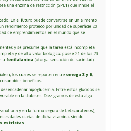
see una enzima de restricción (SPL1) que inhibe
el
ecado. En el futuro puede convertirse en un alimento
n rendimiento proteico por unidad de superficie 20
ntidad de emprendimientos en el mundo que se
mponentes y se presume que la tarea está incompleta.
mpleta y de alto valor biológico: posee 21 de los 23
y la
fenilalanina
(otorga sensación de saciedad)
iales), los cuales se reparten entre
omega 3 y 6
,
eicosanoides benéficos.
ni desencadenar hipoglucemia. Entre estos glúcidos se
vorable en la diabetes. Diez gramos de esta alga
 zanahoria y en la forma segura de betacarotenos),
cesidades diarias de dicha vitamina, siendo
s estrictas
.