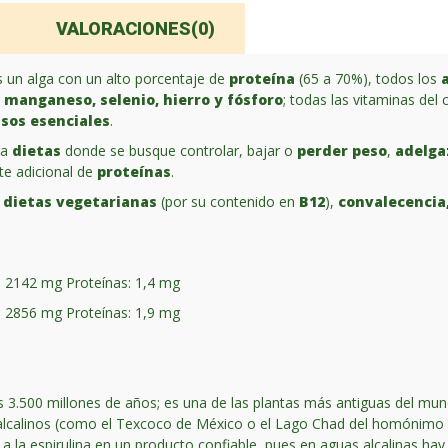
VALORACIONES(0)
 es un alga con un alto porcentaje de
proteína
(65 a 70%), todos los
, manganeso, selenio, hierro y fósforo
; todas las vitaminas del
asos esenciales
.
ra
dietas
donde se busque controlar, bajar o
perder peso
,
adelga
te adicional de
proteínas
.
, dietas vegetarianas
(por su contenido en
B12
),
convalecencia
.
: 2142 mg Proteínas: 1,4 mg
: 2856 mg Proteínas: 1,9 mg
 3.500 millones de años; es una de las plantas más antiguas del mu
lcalinos (como el Texcoco de México o el Lago Chad del homónimo pa
 a la espirulina en un producto confiable, pues en aguas alcalinas h