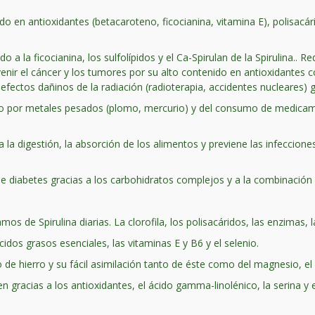
o en antioxidantes (betacaroteno, ficocianina, vitamina E), polisacár
do a la ficocianina, los sulfolípidos y el Ca-Spirulan de la Spirulina.. 
enir el cáncer y los tumores por su alto contenido en antioxidantes co
fectos dañinos de la radiación (radioterapia, accidentes nucleares) gr
do por metales pesados (plomo, mercurio) y del consumo de medicame
a la digestión, la absorción de los alimentos y previene las infecciones i
n de diabetes gracias a los carbohidratos complejos y a la combinació
s de Spirulina diarias. La clorofila, los polisacáridos, las enzimas, 
cidos grasos esenciales, las vitaminas E y B6 y el selenio.
de hierro y su fácil asimilación tanto de éste como del magnesio, el 
nen gracias a los antioxidantes, el ácido gamma-linolénico, la serina y