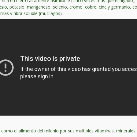
e rica en hierro altamente asimilable (cinco veces más que el hígado);
esio, potasio, manganeso, selenio, cromo, cobre, cinc y germanio, c
imas y fibra soluble (mucílagos).
omo el alimento del milenio por sus múltiples vitaminas, minerales 