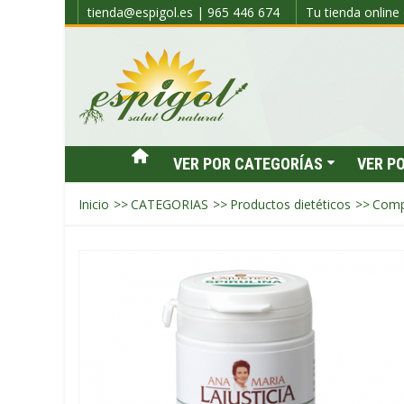
tienda@espigol.es | 965 446 674
Tu tienda online 
VER POR CATEGORÍAS
VER P
Inicio
>>
CATEGORIAS
>>
Productos dietéticos
>>
Comp