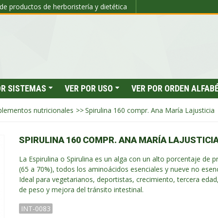
de productos de herboristería y dietética
OR SISTEMAS
VER POR USO
VER POR ORDEN ALFAB
lementos nutricionales
>>
Spirulina 160 compr. Ana María Lajusticia
SPIRULINA 160 COMPR. ANA MARÍA LAJUSTICI
La Espirulina o Spirulina es un alga con un alto porcentaje de p
(65 a 70%), todos los aminoácidos esenciales y nueve no esenc
Ideal para vegetarianos, deportistas, crecimiento, tercera edad
de peso y mejora del tránsito intestinal.
INT-0083