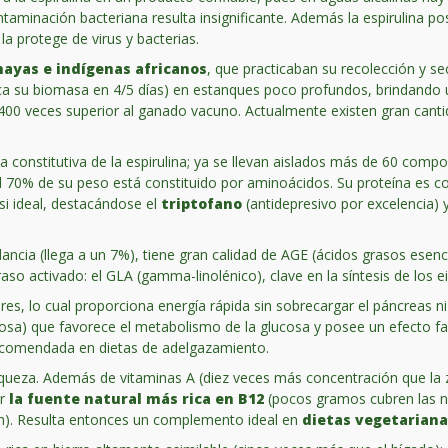
taminación bacteriana resulta insignificante. Además la espirulina po
a protege de virus y bacterias.
mayas e indígenas africanos
, que practicaban su recolección y s
ica su biomasa en 4/5 días) en estanques poco profundos, brindando u
 y 400 veces superior al ganado vacuno. Actualmente existen gran ca
ueza constitutiva de la espirulina; ya se llevan aislados más de 60 co
el 70% de su peso está constituido por aminoácidos. Su proteína es co
si ideal, destacándose el
triptofano
(antidepresivo por excelencia) 
ndancia (llega a un 7%), tiene gran calidad de AGE (ácidos grasos esenc
aso activado: el GLA
(gamma-linolénico), clave en la síntesis de los 
res, lo cual proporciona energía rápida sin sobrecargar el páncreas 
nosa) que favorece el metabolismo de la glucosa y posee un efecto fa
 recomendada en dietas de adelgazamiento.
 riqueza. Además de vitaminas A (diez veces más concentración que la
er
la fuente natural más rica en B12
(pocos gramos cubren las ne
ón). Resulta entonces un complemento ideal en
dietas vegetariana