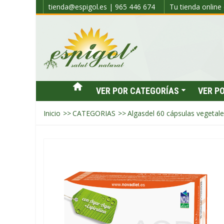
tienda@espigol.es | 965 446 674
Tu tienda online 
VER POR CATEGORÍAS
VER P
Inicio
>>
CATEGORIAS
>>
Algasdel 60 cápsulas vegetal