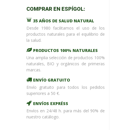
m_name in
COMPRAR EN ESPÍGOL:
/home/upntonvr/tienda.esp
: eval()'d
35 AÑOS DE SALUD NATURAL
code
on
line
59
Desde 1980 facilitamos el uso de los
¡ %Dto !
productos naturales para el equilibrio de
la salud.
PRODUCTOS 100% NATURALES
Una amplia selección de productos 100%
naturales, BIO y orgánicos de primeras
marcas.
ENVÍO GRATUITO
Envío gratuito para todos los pedidos
superiores a 50 €.
ENVÍOS EXPRÉSS
Envíos en 24/48 h. para más del 90% de
nuestro catálogo.