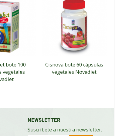
et bote 100
Cisnova bote 60 cápsulas
Bleg
s vegetales
vegetales Novadiet
cápsu
vadiet
NEWSLETTER
Suscríbete a nuestra newsletter.