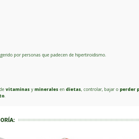
erido por personas que padecen de hipertiroidismo.
 de
vitaminas
y
minerales
en
dietas
, controlar, bajar o
perder 
to
.
ORÍA: