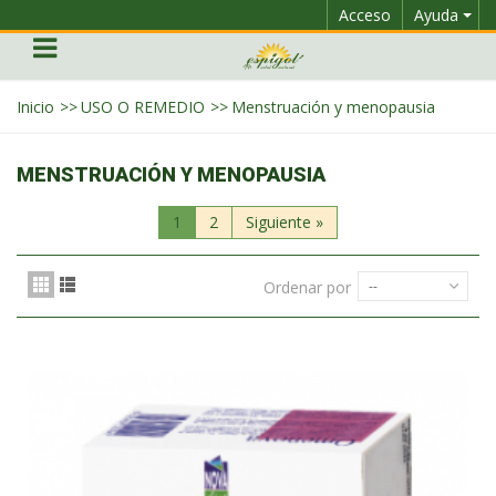
Acceso
Ayuda
Inicio
>>
USO O REMEDIO
>>
Menstruación y menopausia
MENSTRUACIÓN Y MENOPAUSIA
1
2
Siguiente
»
Ordenar por
--