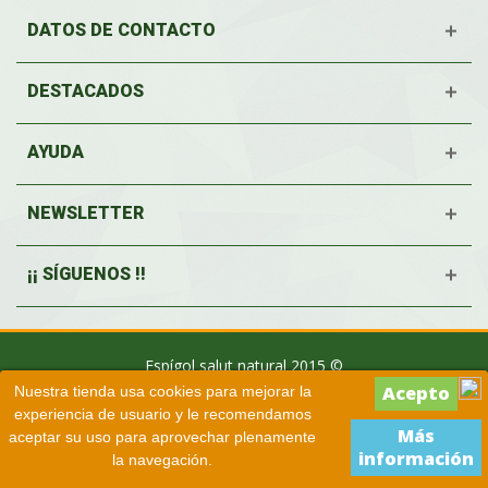
DATOS DE CONTACTO
DESTACADOS
AYUDA
NEWSLETTER
¡¡ SÍGUENOS !!
Espígol salut natural 2015 ©
Nuestra tienda usa cookies para mejorar la
experiencia de usuario y le recomendamos
Más
aceptar su uso para aprovechar plenamente
información
la navegación.