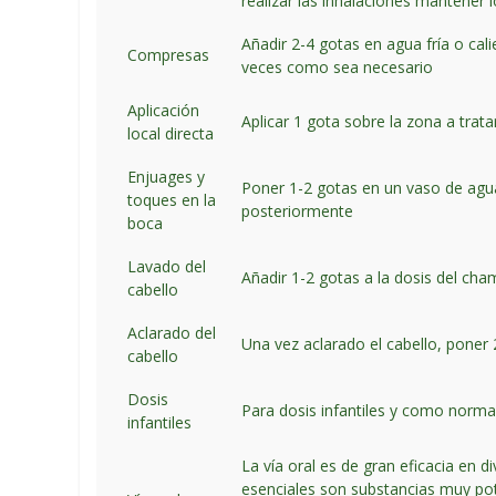
realizar las inhalaciones mantener l
Añadir 2-4 gotas en agua fría o cali
Compresas
veces como sea necesario
Aplicación
Aplicar 1 gota sobre la zona a trat
local directa
Enjuages y
Poner 1-2 gotas en un vaso de agua
toques en la
posteriormente
boca
Lavado del
Añadir 1-2 gotas a la dosis del ch
cabello
Aclarado del
Una vez aclarado el cabello, poner 
cabello
Dosis
Para dosis infantiles y como norma 
infantiles
La vía oral es de gran eficacia en 
esenciales son substancias muy pot