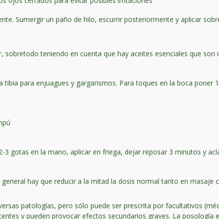
os ojos cerrados para evitar posibles irritaciones
ente. Sumergir un paño de hilo, escurrir posteriormente y aplicar sobr
ar, sobretodo teniendo en cuenta que hay aceites esenciales que son 
 tibia para enjuagues y gargarismos. Para toques en la boca poner 1
ampú
2-3 gotas en la mano, aplicar en friega, dejar reposar 3 minutos y acl
general hay que reducir a la mitad la dosis normal tanto en masaje c
diversas patologías, pero sólo puede ser prescrita por facultativos (mé
entes y pueden provocar efectos secundarios graves. La posología en e