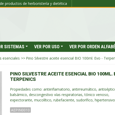
de productos de herboristería y dietética
OR SISTEMAS
VER POR USO
VER POR ORDEN ALFAB
s esenciales
>>
Pino Silvestre aceite esencial BIO 100ml. Evo - Terpen
PINO SILVESTRE ACEITE ESENCIAL BIO 100ML. 
TERPENICS
Propiedades como: antiinflamatorio, antirreumático, antiséptic
balsámico, descongestivo vías respiratorias, tónico venoso,
expectorante, mucolítico, rubefaciente, sudorífico, hipertensivo
AEPIN0010