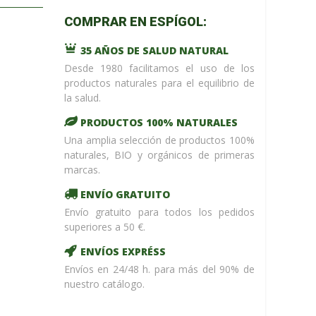
m_name in
COMPRAR EN ESPÍGOL:
/home/upntonvr/tienda.esp
: eval()'d
35 AÑOS DE SALUD NATURAL
code
on
line
59
Desde 1980 facilitamos el uso de los
¡ %Dto !
productos naturales para el equilibrio de
la salud.
PRODUCTOS 100% NATURALES
Una amplia selección de productos 100%
naturales, BIO y orgánicos de primeras
marcas.
ENVÍO GRATUITO
Envío gratuito para todos los pedidos
superiores a 50 €.
ENVÍOS EXPRÉSS
Envíos en 24/48 h. para más del 90% de
nuestro catálogo.