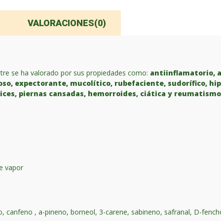
VALORACIONES(0)
vestre se ha valorado por sus propiedades como:
antiinflamatorio, 
oso, expectorante, mucolítico, rubefaciente, sudorífico, hi
 varices, piernas cansadas, hemorroides, ciática y reumatism
de vapor
, canfeno , a-pineno, borneol, 3-carene, sabineno, safranal, D-fench