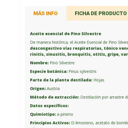
MÁS INFO
FICHA DE PRODUCTO
Aceite esencial de Pino Silvestre
De manera histórica, el Aceite Esencial de Pino Sil
descongestivo vías respiratorias, tónico ven
rinitis, sinusitis, bronquitis, otitis, gripe,
Nombre:
Pino Silvestre
Especie botánica:
Pinus sylvestris
Parte de la planta destilada:
Hojas
Origen:
Austria
Método de extracción:
Destilación por arrastre 
Datos específicos:
Quimiotipo:
a-pineno
Principios Activos:
D-limoneno, acetato de bornilo