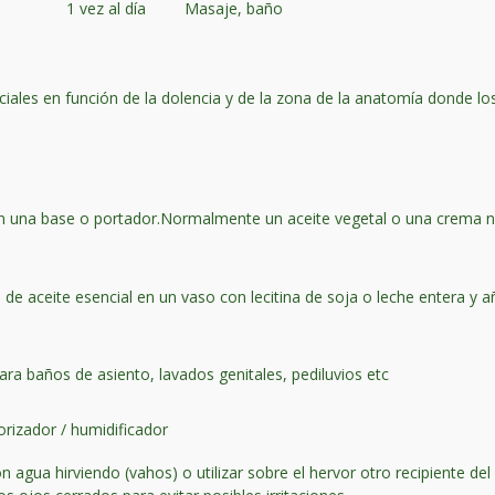
1 vez al día
Masaje, baño
ciales en función de la dolencia y de la zona de la anatomía donde lo
 en una base o portador.Normalmente un aceite vegetal o una crema 
e aceite esencial en un vaso con lecitina de soja o leche entera y añ
.
ara baños de asiento, lavados genitales, pediluvios etc
orizador / humidificador
n agua hirviendo (vahos) o utilizar sobre el hervor otro recipiente 