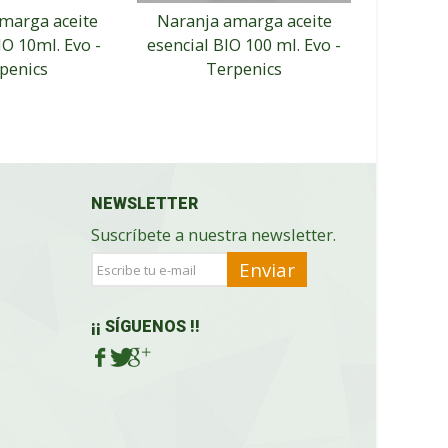
marga aceite
Naranja amarga aceite
Neroli ac
IO 10ml. Evo -
esencial BIO 100 ml. Evo -
Evo
penics
Terpenics
NEWSLETTER
Suscríbete a nuestra newsletter.
Enviar
¡¡ SÍGUENOS !!