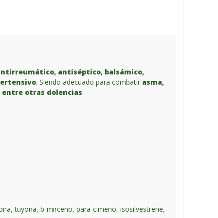
antirreumático, antiséptico, balsámico,
pertensivo
. Siendo adecuado para combatir
asma,
o entre otras dolencias
.
ona, tuyona, b-mirceno, para-cimeno, isosilvestrene,