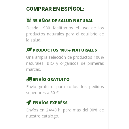
m_name in
COMPRAR EN ESPÍGOL:
/home/upntonvr/tienda.esp
: eval()'d
35 AÑOS DE SALUD NATURAL
code
on
line
59
Desde 1980 facilitamos el uso de los
¡ %Dto !
productos naturales para el equilibrio de
la salud.
PRODUCTOS 100% NATURALES
Una amplia selección de productos 100%
naturales, BIO y orgánicos de primeras
marcas.
ENVÍO GRATUITO
Envío gratuito para todos los pedidos
superiores a 50 €.
ENVÍOS EXPRÉSS
Envíos en 24/48 h. para más del 90% de
nuestro catálogo.