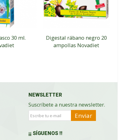
asco 30 ml.
Digestal rábano negro 20
Epanov
vadiet
ampollas Novadiet
cáps
NEWSLETTER
Suscríbete a nuestra newsletter.
Enviar
¡¡ SÍGUENOS !!