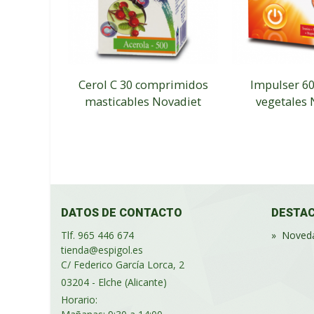
Cerol C 30 comprimidos
Impulser 60
masticables Novadiet
vegetales 
DATOS DE CONTACTO
DESTA
Tlf. 965 446 674
»
Noved
tienda@espigol.es
C/ Federico García Lorca, 2
03204 - Elche (Alicante)
Horario: