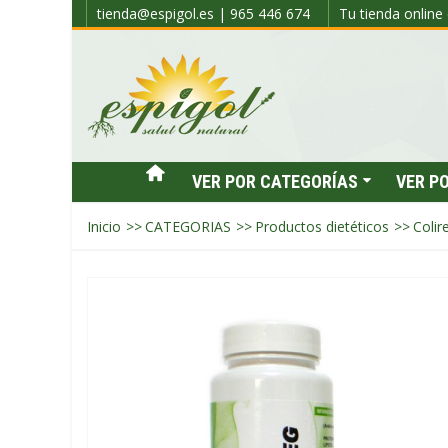
tienda@espigol.es | 965 446 674
Tu tienda online 
VER POR CATEGORÍAS
VER P
Inicio
>>
CATEGORIAS
>>
Productos dietéticos
>>
Colir