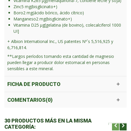
Vitamina K2
65 μg
(menaquinona-7, contiene leche y soja)
Zinc
5 mg
(bisglicinato+)
Boro
2 mg
(ácido bórico, ácido cítrico)
Manganeso
2 mg
(bisglicinato+)
Vitamina D
25 μg
[gelatina (de bovino), colecalciferol 1000
UI]
+ Albion International Inc., US patentes Nº´s 5,516,925 y
6,716,814.
**Largos períodos tomando esta cantidad de magnesio
pueden llegar a producir dolor estomacal en personas
sensibles a este mineral.
FICHA DE PRODUCTO
COMENTARIOS(0)
30 PRODUCTOS MÁS EN LA MISMA
CATEGORÍA: