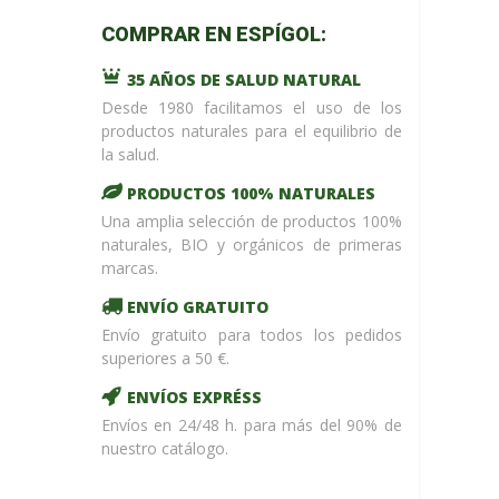
m_name in
COMPRAR EN ESPÍGOL:
/home/upntonvr/tienda.esp
: eval()'d
35 AÑOS DE SALUD NATURAL
code
on
line
59
Desde 1980 facilitamos el uso de los
¡ %Dto !
productos naturales para el equilibrio de
la salud.
PRODUCTOS 100% NATURALES
Una amplia selección de productos 100%
naturales, BIO y orgánicos de primeras
marcas.
ENVÍO GRATUITO
Envío gratuito para todos los pedidos
superiores a 50 €.
ENVÍOS EXPRÉSS
Envíos en 24/48 h. para más del 90% de
nuestro catálogo.