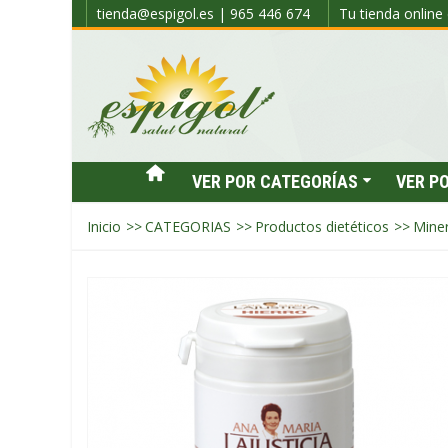
tienda@espigol.es | 965 446 674
Tu tienda online 
VER POR CATEGORÍAS
VER P
Inicio
>>
CATEGORIAS
>>
Productos dietéticos
>>
Miner