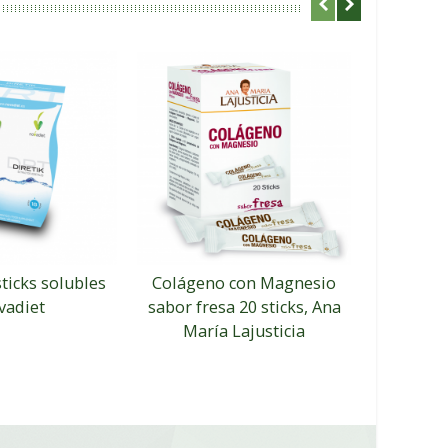
sticks solubles
Colágeno con Magnesio
Colágen
vadiet
sabor fresa 20 sticks, Ana
75 co
María Lajusticia