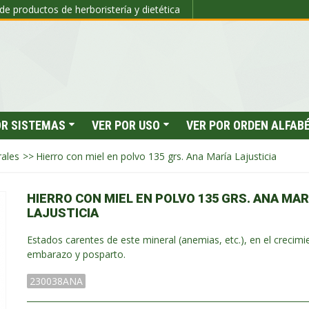
de productos de herboristería y dietética
OR SISTEMAS
VER POR USO
VER POR ORDEN ALFAB
ales
>>
Hierro con miel en polvo 135 grs. Ana María Lajusticia
HIERRO CON MIEL EN POLVO 135 GRS. ANA MAR
LAJUSTICIA
Estados carentes de este mineral (anemias, etc.), en el crecimi
embarazo y posparto.
230038ANA