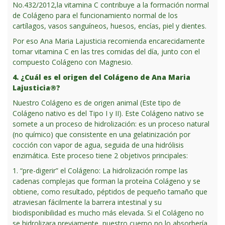
No.432/2012,la vitamina C contribuye a la formación normal
de Colágeno para el funcionamiento normal de los
cartílagos, vasos sanguíneos, huesos, encías, piel y dientes.
Por eso Ana Maria Lajusticia recomienda encarecidamente
tomar vitamina C en las tres comidas del día, junto con el
compuesto Colágeno con Magnesio.
4. ¿Cuál es el origen del Colágeno de Ana Maria
Lajusticia®?
Nuestro Colágeno es de origen animal (Este tipo de
Colágeno nativo es del Tipo I y II). Este Colágeno nativo se
somete a un proceso de hidrolización: es un proceso natural
(no químico) que consistente en una gelatinización por
cocción con vapor de agua, seguida de una hidrólisis
enzimática. Este proceso tiene 2 objetivos principales:
1. “pre-digerir” el Colágeno: La hidrolización rompe las
cadenas complejas que forman la proteína Colágeno y se
obtiene, como resultado, péptidos de pequeño tamaño que
atraviesan fácilmente la barrera intestinal y su
biodisponibilidad es mucho más elevada. Si el Colágeno no
se hidrolizara previamente, nuestro cuerpo no lo absorbería