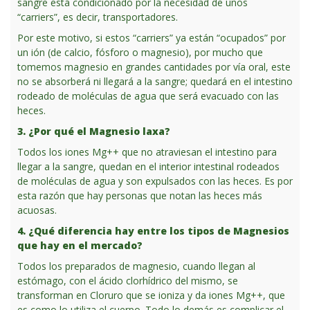
sangre está condicionado por la necesidad de unos
“carriers”, es decir, transportadores.
Por este motivo, si estos “carriers” ya están “ocupados” por
un ión (de calcio, fósforo o magnesio), por mucho que
tomemos magnesio en grandes cantidades por vía oral, este
no se absorberá ni llegará a la sangre; quedará en el intestino
rodeado de moléculas de agua que será evacuado con las
heces.
3. ¿Por qué el Magnesio laxa?
Todos los iones Mg++ que no atraviesan el intestino para
llegar a la sangre, quedan en el interior intestinal rodeados
de moléculas de agua y son expulsados con las heces. Es por
esta razón que hay personas que notan las heces más
acuosas.
4. ¿Qué diferencia hay entre los tipos de Magnesios
que hay en el mercado?
Todos los preparados de magnesio, cuando llegan al
estómago, con el ácido clorhídrico del mismo, se
transforman en Cloruro que se ioniza y da iones Mg++, que
es como lo utiliza el cuerpo. Todo lo demás es complicar el