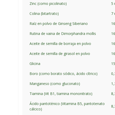
Zinc (como picolinato)
5
Colina (bitartrato)
7
Raíz en polvo de Ginseng Siberiano
1
Rutina de vaina de Dimorphandra mollis
1
Aceite de semilla de borraja en polvo
1
Aceite de semilla de girasol en polvo
1
Glicina
1
Boro (como borato sódico, ácido cítrico)
0
Manganeso (como gluconato)
1
Tiamina (Vit B1, tiamina mononitrato)
8
Ácido pantoténico (Vitamina B5, pantotenato
8
cálcico)