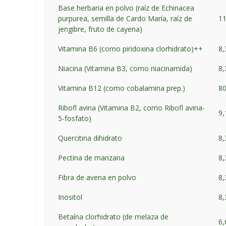
Base herbaria en polvo (raíz de Echinacea
purpurea, semilla de Cardo María, raíz de
1
jengibre, fruto de cayena)
Vitamina B6 (como piridoxina clorhidrato)++
8
Niacina (Vitamina B3, como niacinamida)
8
Vitamina B12 (como cobalamina prep.)
80
Ribofl avina (Vitamina B2, como Ribofl avina-
9
5-fosfato)
Quercitina dihidrato
8
Pectina de manzana
8
Fibra de avena en polvo
8
Inositol
8
Betaína clorhidrato (de melaza de
6