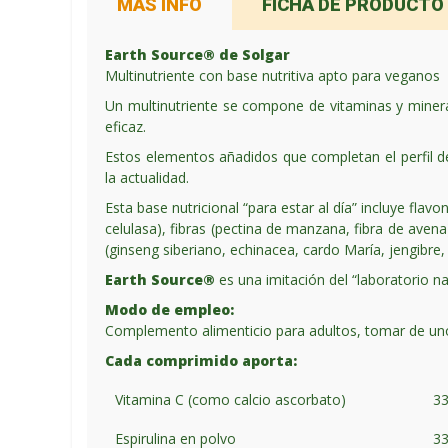
MÁS INFO
FICHA DE PRODUCTO
Earth Source® de Solgar
Multinutriente con base nutritiva apto para veganos
Un multinutriente se compone de vitaminas y mineral
eficaz.
Estos elementos añadidos que completan el perfil de
la actualidad.
Esta base nutricional “para estar al día” incluye flavo
celulasa), fibras (pectina de manzana, fibra de avena),
(ginseng siberiano, echinacea, cardo María, jengibre,
Earth Source®
es una imitación del “laboratorio na
Modo de empleo:
Complemento alimenticio para adultos, tomar de uno 
Cada comprimido aporta:
Vitamina C (como calcio ascorbato)
3
Espirulina en polvo
3