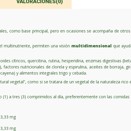
VALORACIONES(0)
es, como base principal, pero en ocasiones se acompaña de otros nu
l multinutriente, permiten una visión
multidimensional
que ayuda
noides cítricos, quercitina, rutina, hesperidina, enzimas digestivas (be
 factores nutricionales de clorela y espirulina, aceites de borraja, gir
 cayena) y alimentos integrales trigo y cebada.
tural vegetal”, como si se tratara de un vegetal de la naturaleza rico
(1) a tres (3) comprimidos al día, preferentemente con las comidas o
33,33 mg
33,33 mg