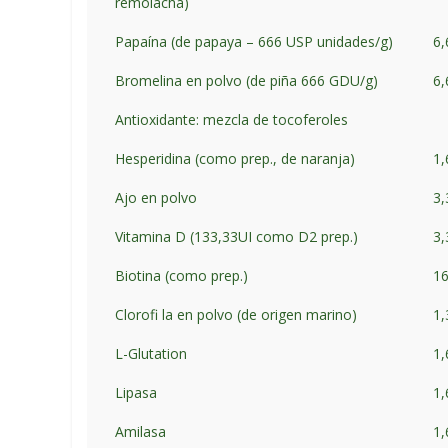
remolacha)
Papaína (de papaya – 666 USP unidades/g)
6
Bromelina en polvo (de piña 666 GDU/g)
6
Antioxidante: mezcla de tocoferoles
Hesperidina (como prep., de naranja)
1
Ajo en polvo
3
Vitamina D (133,33UI como D2 prep.)
3,
Biotina (como prep.)
16
Clorofi la en polvo (de origen marino)
1
L-Glutation
1
Lipasa
1
Amilasa
1