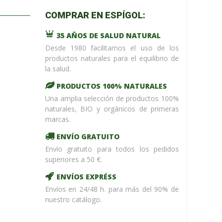
m_name in
COMPRAR EN ESPÍGOL:
/home/upntonvr/tienda.esp
: eval()'d
35 AÑOS DE SALUD NATURAL
code
on
line
59
Desde 1980 facilitamos el uso de los
¡ %Dto !
productos naturales para el equilibrio de
la salud.
PRODUCTOS 100% NATURALES
Una amplia selección de productos 100%
naturales, BIO y orgánicos de primeras
marcas.
ENVÍO GRATUITO
Envío gratuito para todos los pedidos
superiores a 50 €.
ENVÍOS EXPRÉSS
Envíos en 24/48 h. para más del 90% de
nuestro catálogo.