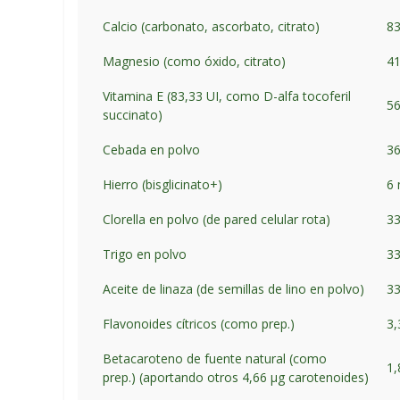
Calcio (carbonato, ascorbato, citrato)
8
Magnesio (como óxido, citrato)
4
Vitamina E (83,33 UI, como D-alfa tocoferil
5
succinato)
Cebada en polvo
3
Hierro (bisglicinato+)
6
Clorella en polvo (de pared celular rota)
3
Trigo en polvo
3
Aceite de linaza (de semillas de lino en polvo)
3
Flavonoides cítricos (como prep.)
3
Betacaroteno de fuente natural (como
1
prep.) (aportando otros 4,66 μg carotenoides)