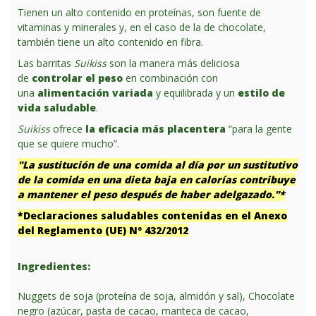
Tienen un alto contenido en proteínas, son fuente de
vitaminas y minerales y, en el caso de la de chocolate,
también tiene un alto contenido en fibra.
Las barritas
Suikiss
son la manera más deliciosa
de
controlar el peso
en combinación con
una
alimentación variada
y equilibrada y un
estilo de
vida saludable
.
Suikiss
ofrece
la eficacia más placentera
“para la gente
que se quiere mucho”.
"La sustitución de una comida al día por un sustitutivo
de la comida en una dieta baja en calorías contribuye
a mantener el peso después de haber adelgazado."*
*Declaraciones saludables contenidas en el Anexo
del Reglamento (UE) Nº 432/2012
Ingredientes:
Nuggets de soja (proteína de soja, almidón y sal), Chocolate
negro (azúcar, pasta de cacao, manteca de cacao,