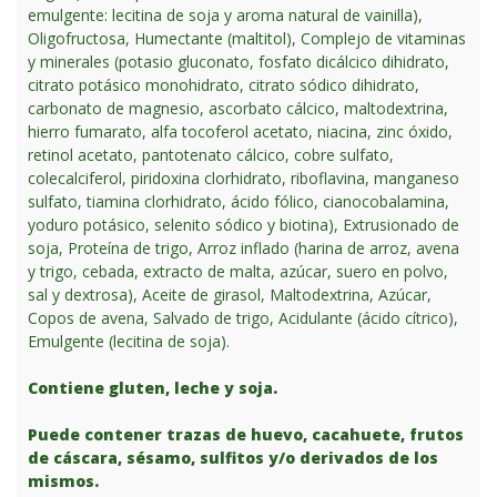
emulgente: lecitina de soja y aroma natural de vainilla),
Oligofructosa, Humectante (maltitol), Complejo de vitaminas
y minerales (potasio gluconato, fosfato dicálcico dihidrato,
citrato potásico monohidrato, citrato sódico dihidrato,
carbonato de magnesio, ascorbato cálcico, maltodextrina,
hierro fumarato, alfa tocoferol acetato, niacina, zinc óxido,
retinol acetato, pantotenato cálcico, cobre sulfato,
colecalciferol, piridoxina clorhidrato, riboflavina, manganeso
sulfato, tiamina clorhidrato, ácido fólico, cianocobalamina,
yoduro potásico, selenito sódico y biotina), Extrusionado de
soja, Proteína de trigo, Arroz inflado (harina de arroz, avena
y trigo, cebada, extracto de malta, azúcar, suero en polvo,
sal y dextrosa), Aceite de girasol, Maltodextrina, Azúcar,
Copos de avena, Salvado de trigo, Acidulante (ácido cítrico),
Emulgente (lecitina de soja).
Contiene gluten, leche y soja.
Puede contener trazas de huevo, cacahuete, frutos
de cáscara, sésamo, sulfitos y/o derivados de los
mismos.