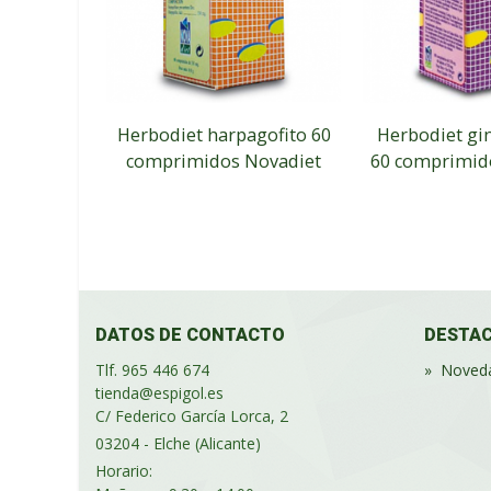
Herbodiet harpagofito 60
Herbodiet gi
comprimidos Novadiet
60 comprimid
DATOS DE CONTACTO
DESTA
Tlf. 965 446 674
»
Noved
tienda@espigol.es
C/ Federico García Lorca, 2
03204 - Elche (Alicante)
Horario: