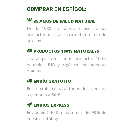
m_name in
COMPRAR EN ESPÍGOL:
/home/upntonvr/tienda.esp
: eval()'d
35 AÑOS DE SALUD NATURAL
code
on
line
59
Desde 1980 facilitamos el uso de los
¡ %Dto !
productos naturales para el equilibrio de
la salud.
PRODUCTOS 100% NATURALES
Una amplia selección de productos 100%
naturales, BIO y orgánicos de primeras
marcas.
ENVÍO GRATUITO
Envío gratuito para todos los pedidos
superiores a 50 €.
ENVÍOS EXPRÉSS
Envíos en 24/48 h. para más del 90% de
nuestro catálogo.