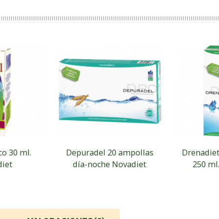
co 30 ml.
Depuradel 20 ampollas
Drenadiet 
iet
día-noche Novadiet
250 ml