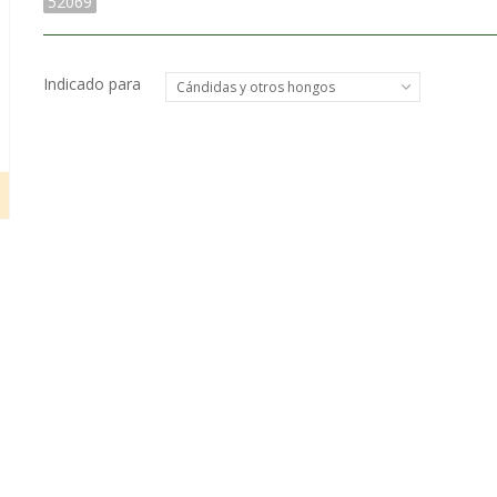
52069
Indicado para
Cándidas y otros hongos