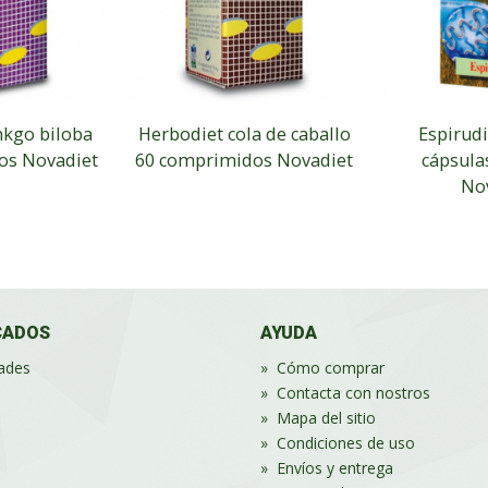
nkgo biloba
Herbodiet cola de caballo
Espirudi
os Novadiet
60 comprimidos Novadiet
cápsula
No
CADOS
AYUDA
ades
»
Cómo comprar
»
Contacta con nostros
»
Mapa del sitio
»
Condiciones de uso
»
Envíos y entrega