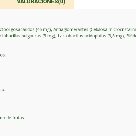
VALORACIONES(0)
ructooligosacáridos (46 mg), Antiaglomerantes (Celulosa microcristal
ctobacillus bulgaricus (5 mg), Lactobacillus acidophilus (3,8 mg), Bi
os.
co.
mo de frutas.