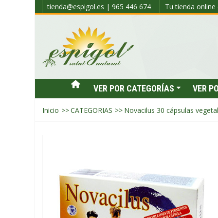
tienda@espigol.es | 965 446 674
Tu tienda online 
VER POR CATEGORÍAS
VER P
Inicio
>>
CATEGORIAS
>>
Novacilus 30 cápsulas vegeta