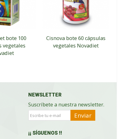
et bote 100
Cisnova bote 60 cápsulas
Bleg
s vegetales
vegetales Novadiet
cápsu
vadiet
NEWSLETTER
Suscríbete a nuestra newsletter.
Enviar
¡¡ SÍGUENOS !!