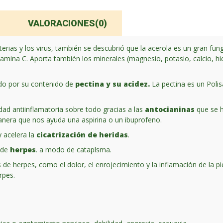
VALORACIONES(0)
terias y los virus, también se descubrió que la acerola es un gran fu
tamina C. Aporta también los minerales (magnesio, potasio, calcio, h
ado por su contenido de
pectina y su acidez.
La pectina es un Poli
idad antiinflamatoria sobre todo gracias a las
antocianinas
que se h
era que nos ayuda una aspirina o un ibuprofeno.
 acelera la
cicatrización de heridas
.
o de
herpes
. a modo de cataplsma.
s de herpes, como el dolor, el enrojecimiento y la inflamación de la p
rpes.