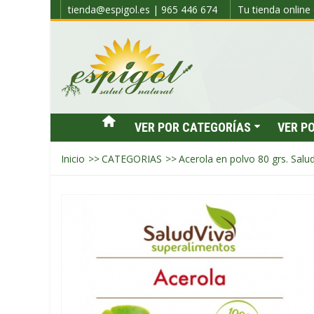
tienda@espigol.es | 965 446 674
Tu tienda online 
VER POR CATEGORÍAS
VER P
Inicio
>>
CATEGORIAS
>>
Acerola en polvo 80 grs. Salud