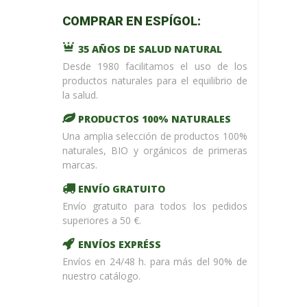
m_name in
COMPRAR EN ESPÍGOL:
/home/upntonvr/tienda.esp
: eval()'d
35 AÑOS DE SALUD NATURAL
code
on
line
59
Desde 1980 facilitamos el uso de los
¡ %Dto !
productos naturales para el equilibrio de
la salud.
PRODUCTOS 100% NATURALES
Una amplia selección de productos 100%
naturales, BIO y orgánicos de primeras
marcas.
ENVÍO GRATUITO
Envío gratuito para todos los pedidos
superiores a 50 €.
ENVÍOS EXPRÉSS
Envíos en 24/48 h. para más del 90% de
nuestro catálogo.