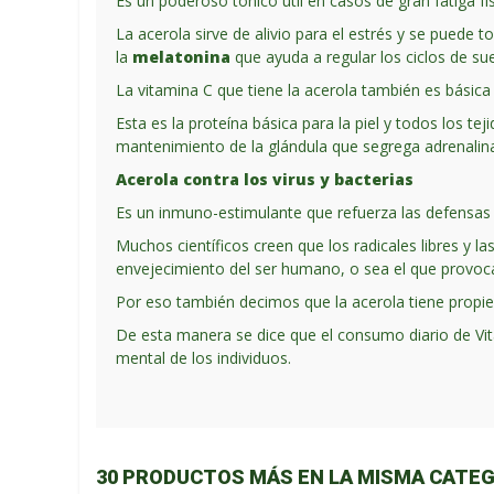
Es un poderoso tónico útil en casos de gran fatiga fí
La acerola sirve de alivio para el estrés y se pued
la
melatonina
que ayuda a regular los ciclos de su
La vitamina C que tiene la acerola también es básic
Esta es la proteína básica para la piel y todos los t
mantenimiento de la glándula que segrega adrenalin
Acerola contra los virus y bacterias
Es un inmuno-estimulante que refuerza las defensas d
Muchos científicos creen que los radicales libres y 
envejecimiento del ser humano, o sea el que provoc
Por eso también decimos que la acerola tiene propi
De esta manera se dice que el consumo diario de
Vi
mental de los individuos.
30 PRODUCTOS MÁS EN LA MISMA CATEG