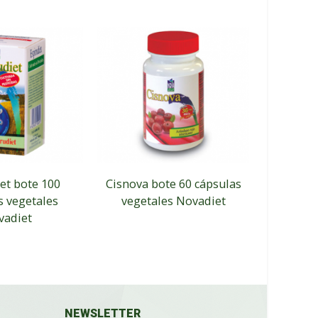
et bote 100
Cisnova bote 60 cápsulas
Bleg
s vegetales
vegetales Novadiet
cápsu
vadiet
NEWSLETTER