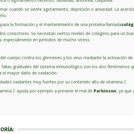
sica o agotamiento nervioso, debilidad, anorexia, caquexia.
e tomar cuando se siente agotamiento, depresión o ansiedad. La acer
eño.
a para la formación y el mantenimiento de una proteína llamada
colá
ejidos conectores. Se necesitan ciertos niveles de colágeno para un b
a, especialmente en períodos de mucho stress.
el cuerpo contra los gérmenes y los virus mediante la activación de l
las fallas graduales del sistema inmunológico son los dos fenómenos 
a el mayor daño de oxidación.
edades oxidantes muy fuertes por su
contenido alto de vitamina C
.
tamina C
ayuda por ejemplo a prevenir el mal de
Parkinson
, ya que
ORÍA: