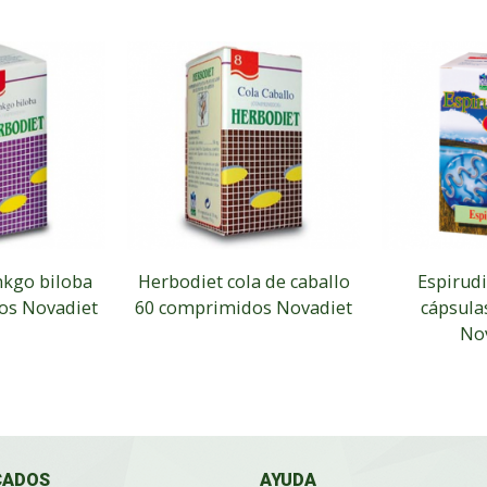
nkgo biloba
Herbodiet cola de caballo
Espirudi
os Novadiet
60 comprimidos Novadiet
cápsula
No
CADOS
AYUDA