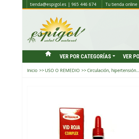
tienda@espigol.es | 965 446 674
Tu tienda online 
VER POR CATEGORÍAS
VER P
Inicio
>>
USO O REMEDIO
>>
Circulación, hipertensión...