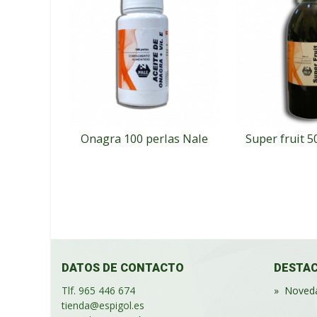
Onagra 100 perlas Nale
Super fruit 5
DATOS DE CONTACTO
DESTA
Tlf. 965 446 674
»
Noved
tienda@espigol.es