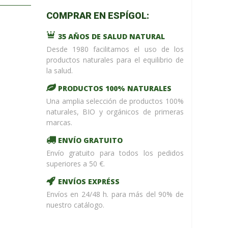
m_name in
COMPRAR EN ESPÍGOL:
/home/upntonvr/tienda.esp
: eval()'d
35 AÑOS DE SALUD NATURAL
code
on
line
59
Desde 1980 facilitamos el uso de los
¡ %Dto !
productos naturales para el equilibrio de
la salud.
PRODUCTOS 100% NATURALES
Una amplia selección de productos 100%
naturales, BIO y orgánicos de primeras
marcas.
ENVÍO GRATUITO
Envío gratuito para todos los pedidos
superiores a 50 €.
ENVÍOS EXPRÉSS
Envíos en 24/48 h. para más del 90% de
nuestro catálogo.