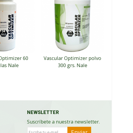
Optimizer 60
Vascular Optimizer polvo
Cedro atl
las Nale
300 grs. Nale
10ml. 
NEWSLETTER
Suscríbete a nuestra newsletter.
Enviar