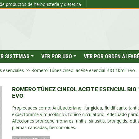
de productos de herboristería y dietética
OR SISTEMAS
VER POR USO
VER POR ORDEN ALFAB
s esenciales
>>
Romero Túnez cineol aceite esencial BIO 10ml. Evo
ROMERO TÚNEZ CINEOL ACEITE ESENCIAL BIO 
EVO
Propiedades como: Antibacteriano, fungicida, fluidificante (antic
expectorante y mucolítico), tónico circulatorio. Adecuado para:
Afecciones broncopulmonares, rinitis, sinusitis, bronquitis, otitis
piernas cansadas, hemorroides.