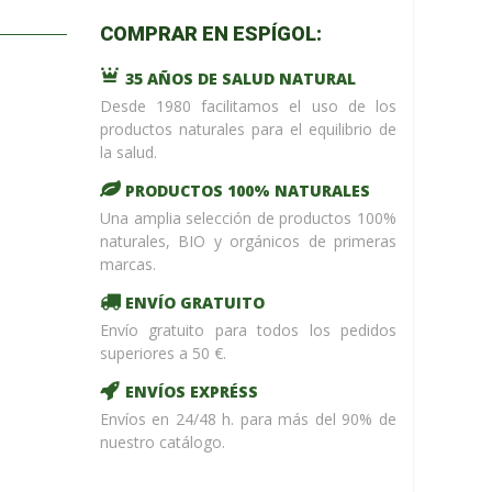
m_name in
COMPRAR EN ESPÍGOL:
/home/upntonvr/tienda.esp
: eval()'d
35 AÑOS DE SALUD NATURAL
code
on
line
59
Desde 1980 facilitamos el uso de los
¡ %Dto !
productos naturales para el equilibrio de
la salud.
PRODUCTOS 100% NATURALES
Una amplia selección de productos 100%
naturales, BIO y orgánicos de primeras
marcas.
ENVÍO GRATUITO
Envío gratuito para todos los pedidos
superiores a 50 €.
ENVÍOS EXPRÉSS
Envíos en 24/48 h. para más del 90% de
nuestro catálogo.