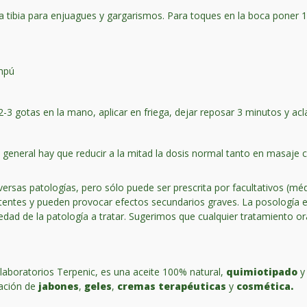
 tibia para enjuagues y gargarismos. Para toques en la boca poner 1
ampú
2-3 gotas en la mano, aplicar en friega, dejar reposar 3 minutos y acl
general hay que reducir a la mitad la dosis normal tanto en masaje c
diversas patologías, pero sólo puede ser prescrita por facultativos (mé
entes y pueden provocar efectos secundarios graves. La posología en e
vedad de la patología a tratar. Sugerimos que cualquier tratamiento or
laboratorios Terpenic, es una aceite 100% natural,
quimiotipado
y 
eación de
jabones
,
geles
,
cremas terapéuticas
y
cosmética.