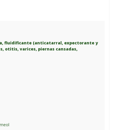
, fluidificante (anticatarral, expectorante y
, otitis, varices, piernas cansadas,
borneol