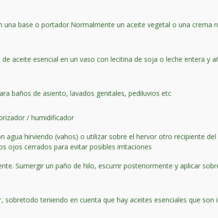
 en una base o portador.Normalmente un aceite vegetal o una crema 
e aceite esencial en un vaso con lecitina de soja o leche entera y añ
.
ara baños de asiento, lavados genitales, pediluvios etc
orizador / humidificador
n agua hirviendo (vahos) o utilizar sobre el hervor otro recipiente 
os ojos cerrados para evitar posibles irritaciones
ente. Sumergir un paño de hilo, escurrir posteriormente y aplicar sobr
ar, sobretodo teniendo en cuenta que hay aceites esenciales que son 