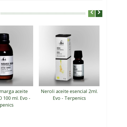
marga aceite
Neroli aceite esencial 2ml.
Niauli 
O 100 ml. Evo -
Evo - Terpenics
esencial
penics