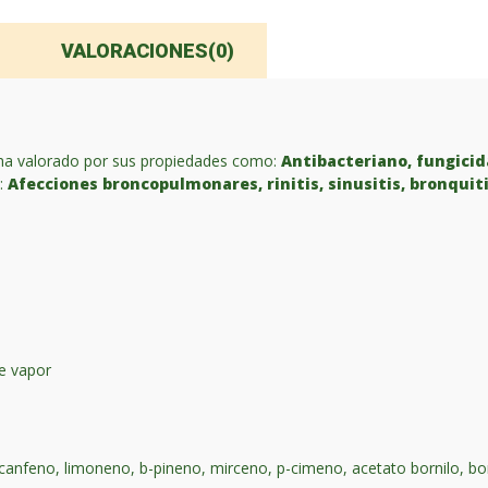
VALORACIONES(0)
 ha valorado por sus propiedades como:
Antibacteriano, fungicida
a:
Afecciones broncopulmonares, rinitis, sinusitis, bronquitis
de vapor
, canfeno, limoneno, b-pineno, mirceno, p-cimeno, acetato bornilo, 