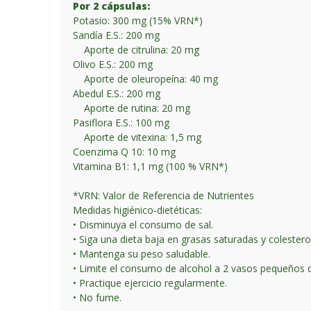
Por 2 cápsulas:
Potasio: 300 mg (15% VRN*)
Sandía E.S.: 200 mg
Aporte de citrulina: 20 mg
Olivo E.S.: 200 mg
Aporte de oleuropeína: 40 mg
Abedul E.S.: 200 mg
Aporte de rutina: 20 mg
Pasiflora E.S.: 100 mg
Aporte de vitexina: 1,5 mg
Coenzima Q 10: 10 mg
Vitamina B1: 1,1 mg (100 % VRN*)
*VRN: Valor de Referencia de Nutrientes
Medidas higiénico-dietéticas:
• Disminuya el consumo de sal.
• Siga una dieta baja en grasas saturadas y colesterol
• Mantenga su peso saludable.
• Limite el consumo de alcohol a 2 vasos pequeños de
• Practique ejercicio regularmente.
• No fume.