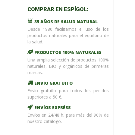
m_name in
COMPRAR EN ESPÍGOL:
/home/upntonvr/tienda.esp
: eval()'d
35 AÑOS DE SALUD NATURAL
code
on
line
59
Desde 1980 facilitamos el uso de los
¡ %Dto !
productos naturales para el equilibrio de
la salud.
PRODUCTOS 100% NATURALES
Una amplia selección de productos 100%
naturales, BIO y orgánicos de primeras
marcas.
ENVÍO GRATUITO
Envío gratuito para todos los pedidos
superiores a 50 €.
ENVÍOS EXPRÉSS
Envíos en 24/48 h. para más del 90% de
nuestro catálogo.