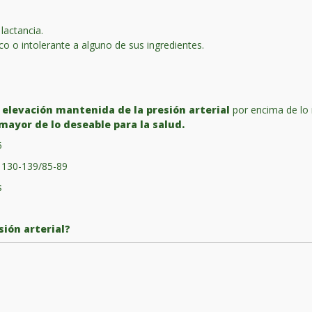
lactancia.
o o intolerante a alguno de sus ingredientes.
a
elevación mantenida de la presión arterial
por encima de lo 
 mayor de lo deseable para la salud.
5
: 130-139/85-89
s
sión arterial?