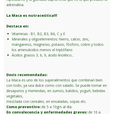
adrenalina.
La Maca es nutraceútica!!!
Destaca en:
Vitaminas : B1, B2, B3, B6, C y E
Minerales y oligoelementos: hierro, calcio, zinc,
manganeso, magnesio, potasio, fósforo, cobre y todos
los aminoácidos menos el triptófano
Ácidos grasos 3, 6, 9, ácido linoléico...
Dos
is recomendadas:
La Maca es uno de los superalimentos que combinan bien
con todo, ya sea dulce como con salado. Se puede tomar en
desayunos y meriendas, en zumos, batidos, yogurt, bebidas
vegetales,
mezclada con cereales, en ensaladas, sopas etc.
Como preventivo:
de 5 a 10grs al día.
En convalecencia y enfermedades graves:
de 10 a