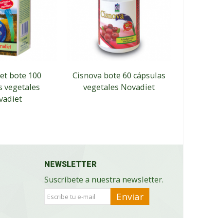
et bote 100
Cisnova bote 60 cápsulas
Bleg
s vegetales
vegetales Novadiet
cápsu
vadiet
NEWSLETTER
Suscríbete a nuestra newsletter.
Enviar