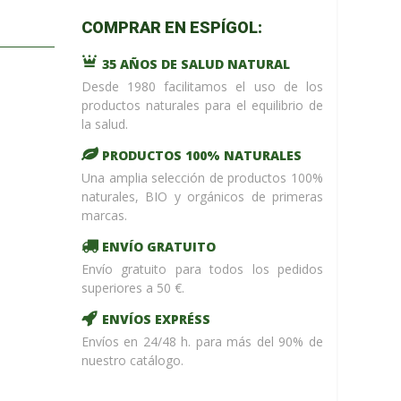
m_name in
COMPRAR EN ESPÍGOL:
/home/upntonvr/tienda.esp
: eval()'d
35 AÑOS DE SALUD NATURAL
code
on
line
59
Desde 1980 facilitamos el uso de los
¡ %Dto !
productos naturales para el equilibrio de
la salud.
PRODUCTOS 100% NATURALES
Una amplia selección de productos 100%
naturales, BIO y orgánicos de primeras
marcas.
ENVÍO GRATUITO
Envío gratuito para todos los pedidos
superiores a 50 €.
ENVÍOS EXPRÉSS
Envíos en 24/48 h. para más del 90% de
nuestro catálogo.