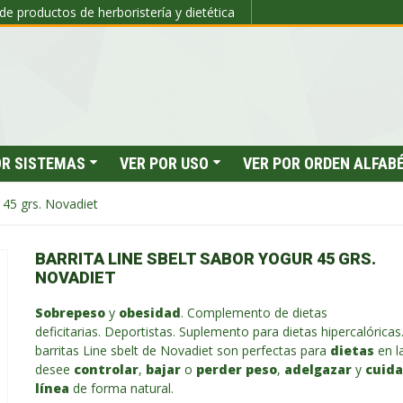
de productos de herboristería y dietética
OR SISTEMAS
VER POR USO
VER POR ORDEN ALFAB
 45 grs. Novadiet
BARRITA LINE SBELT SABOR YOGUR 45 GRS.
NOVADIET
Sobrepeso
y
obesidad
. Complemento de dietas
deficitarias. Deportistas. Suplemento para dietas hipercalóricas
barritas Line sbelt de Novadiet son perfectas para
dietas
en l
desee
controlar
,
bajar
o
perder peso
,
adelgazar
y
cuida
línea
de forma natural.