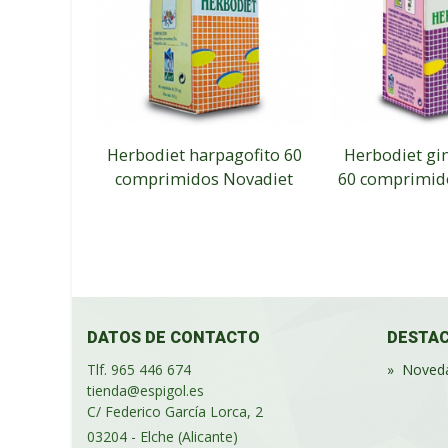
Herbodiet harpagofito 60
Herbodiet gi
comprimidos Novadiet
60 comprimid
DATOS DE CONTACTO
DESTA
Tlf. 965 446 674
»
Noved
tienda@espigol.es
C/ Federico García Lorca, 2
03204 - Elche (Alicante)