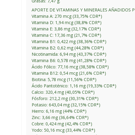
Grasas: 7,47 g.
APORTE DE VITAMINAS Y MINERALES AÑADIDOS P
Vitamina A: 270 mcg (33,75% CDR*)
Vitamina D: 1,94 mcg (38,8% CDR*)
Vitamina E: 3,86 mg (32,17% CDR*)
Vitamina C: 17,36 mg (21,7% CDR*)
Vitamina B1: 0,422 mg (38,36% CDR*)
Vitamina B2: 0,62 mg (44,28% CDR*)
Nicotinamida: 6,94 mg (43,37% CDR*)
Vitamina B6: 0,578 mg (41,28% CDR*)
Ácido Fólico: 77,16 mcg (38,58% CDR*)
Vitamina B12: 0,54 mcg (21,6% CDR*)
Biotina: 5,78 mcg (11,56% CDR*)
Ácido Pantoténico: 1,16 mg (19,33% CDR*)
Calcio: 320,4 mg (40,05% CDR*)
Fósforo: 212,2 mg (30,31% CDR*)
Potasio: 643,04 mg (32,15% CDR*)
Hierro: 6,16 mg (44% CDR*)
Zinc: 3,66 mg (36,64% CDR*)
Cobre: 0,424 mg (42,4% CDR*)
Yodo: 50,16 mcg (33,44% CDR*)