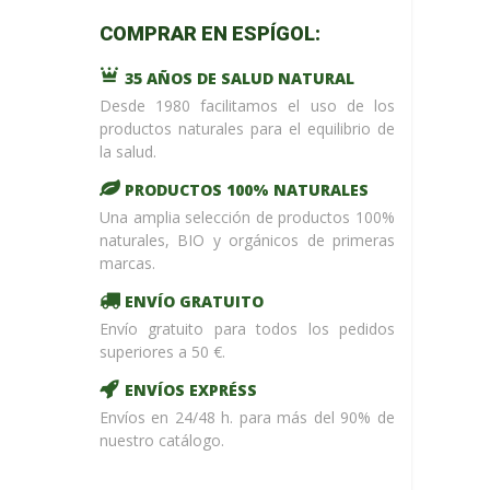
m_name in
COMPRAR EN ESPÍGOL:
/home/upntonvr/tienda.esp
: eval()'d
35 AÑOS DE SALUD NATURAL
code
on
line
59
Desde 1980 facilitamos el uso de los
¡ %Dto !
productos naturales para el equilibrio de
la salud.
PRODUCTOS 100% NATURALES
Una amplia selección de productos 100%
naturales, BIO y orgánicos de primeras
marcas.
ENVÍO GRATUITO
Envío gratuito para todos los pedidos
superiores a 50 €.
ENVÍOS EXPRÉSS
Envíos en 24/48 h. para más del 90% de
nuestro catálogo.