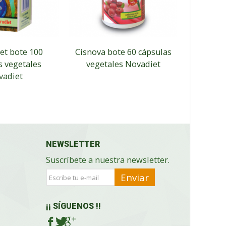
et bote 100
Cisnova bote 60 cápsulas
Bleg
s vegetales
vegetales Novadiet
cápsu
vadiet
NEWSLETTER
Suscríbete a nuestra newsletter.
Enviar
¡¡ SÍGUENOS !!