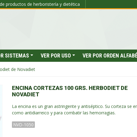
de productos de herboristería y dietética
OR SISTEMAS
VER POR USO
VER POR ORDEN ALFAB
bodiet de Novadiet
ENCINA CORTEZAS 100 GRS. HERBODIET DE
NOVADIET
La encina es un gran astringente y antiséptico. Su corteza se 
como antidiarreico y para combatir las hemorragias.
NVD-1050