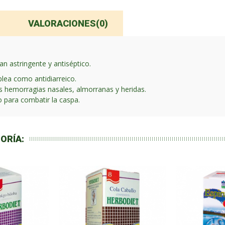
VALORACIONES(0)
an astringente y antiséptico.
plea como antidiarreico.
as hemorragias nasales, almorranas y heridas.
o para combatir la caspa.
ORÍA: