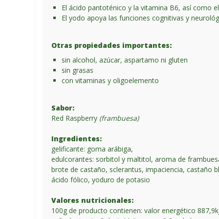
El ácido pantoténico y la vitamina B6, así como e
El yodo apoya las funciones cognitivas y neurológi
Otras propiedades importantes:
sin alcohol, azúcar, aspartamo ni gluten
sin grasas
con vitaminas y oligoelemento
Sabor:
Red Raspberry
(frambuesa)
Ingredientes:
gelificante: goma arábiga,
edulcorantes: sorbitol y maltitol, aroma de frambuesa
brote de castaño, sclerantus, impaciencia, castaño bl
ácido fólico, yoduro de potasio
Valores nutricionales:
100g de producto contienen: valor energético 887,9kJ