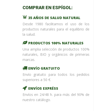
m_name in
COMPRAR EN ESPÍGOL:
/home/upntonvr/tienda.esp
: eval()'d
35 AÑOS DE SALUD NATURAL
code
on
line
59
Desde 1980 facilitamos el uso de los
¡ %Dto !
productos naturales para el equilibrio de
la salud.
PRODUCTOS 100% NATURALES
Una amplia selección de productos 100%
naturales, BIO y orgánicos de primeras
marcas.
ENVÍO GRATUITO
Envío gratuito para todos los pedidos
superiores a 50 €.
ENVÍOS EXPRÉSS
Envíos en 24/48 h. para más del 90% de
nuestro catálogo.