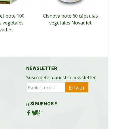
et bote 100
Cisnova bote 60 cápsulas
Bleg
s vegetales
vegetales Novadiet
cápsu
vadiet
NEWSLETTER
Suscríbete a nuestra newsletter.
Enviar
¡¡ SÍGUENOS !!