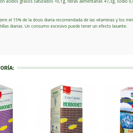
 son ácidos grasos saturados <0,1g, fibras alimentarias 47,3g, sodio 
s ingiere el 15% de la dosis diaria recomendada de las vitaminas y los 
illas diarias. Un consumo excesivo puede tener un efecto laxante.
ORÍA: