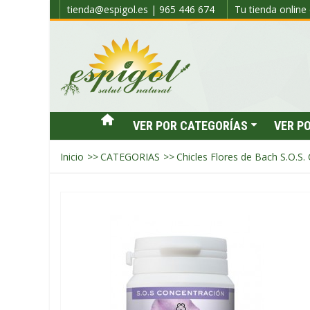
tienda@espigol.es | 965 446 674
Tu tienda online 
VER POR CATEGORÍAS
VER P
Inicio
>>
CATEGORIAS
>>
Chicles Flores de Bach S.O.S.