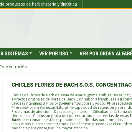
de productos de herboristería y dietética
OR SISTEMAS
VER POR USO
VER POR ORDEN ALFAB
 Concentración
CHICLES FLORES DE BACH S.O.S. CONCENTRAC
Chicles de Flores de Bach de savia de acacia (goma arábiga) sin azúcar,
extractos originales de flores de Bach. Con sabor a frambuesa así com
valiosas vitaminas B y los oligoelementos cobre y yodo.
#FloresdeBach
#TerapiaFloral #BienestarNatural
– Incapacidad de retención y aprendi
Problemas de atención
– Desasosiego interior
– Dificultad en la toma d
decisiones
– Confusión y falta de concentración.
Las esencias de estas
F
Bach
seleccionadas están especialmente indicadas para tomarlas en es
los que nos cuesta concentrarnos. Concéntrese y reconozca el equilibrio
paciencia para conseguir una mayor atención.