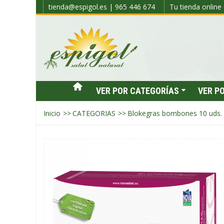
tienda@espigol.es | 965 446 674
Tu tienda online 
VER POR CATEGORÍAS
VER P
Inicio
>>
CATEGORIAS
>>
Blokegras bombones 10 uds.