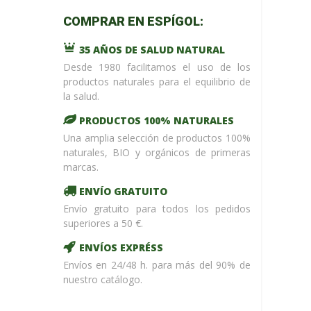
m_name in
COMPRAR EN ESPÍGOL:
/home/upntonvr/tienda.esp
: eval()'d
35 AÑOS DE SALUD NATURAL
code
on
line
59
Desde 1980 facilitamos el uso de los
¡ %Dto !
productos naturales para el equilibrio de
la salud.
PRODUCTOS 100% NATURALES
Una amplia selección de productos 100%
naturales, BIO y orgánicos de primeras
marcas.
ENVÍO GRATUITO
Envío gratuito para todos los pedidos
superiores a 50 €.
ENVÍOS EXPRÉSS
Envíos en 24/48 h. para más del 90% de
nuestro catálogo.