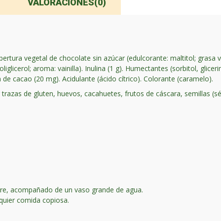
VALORACIONES(0)
obertura vegetal de chocolate sin azúcar (edulcorante: maltitol; gras
oliglicerol; aroma: vainilla). Inulina (1 g). Humectantes (sorbitol, glice
de cacao (20 mg). Acidulante (ácido cítrico). Colorante (caramelo).
 trazas de gluten, huevos, cacahuetes, frutos de cáscara, semillas (
e, acompañado de un vaso grande de agua.
quier comida copiosa.