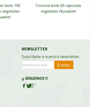
et bote 100
Cisnova bote 60 cápsulas
Bleg
s vegetales
vegetales Novadiet
cápsu
vadiet
NEWSLETTER
Suscríbete a nuestra newsletter.
Enviar
¡¡ SÍGUENOS !!