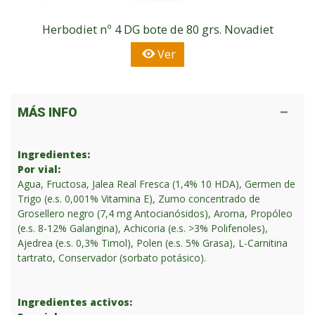
Herbodiet nº 4 DG bote de 80 grs. Novadiet
Ver
MÁS INFO
Ingredientes:
Por vial:
Agua, Fructosa, Jalea Real Fresca (1,4% 10 HDA), Germen de
Trigo (e.s. 0,001% Vitamina E), Zumo concentrado de
Grosellero negro (7,4 mg Antocianósidos), Aroma, Propóleo
(e.s. 8-12% Galangina), Achicoria (e.s. >3% Polifenoles),
Ajedrea (e.s. 0,3% Timol), Polen (e.s. 5% Grasa), L-Carnitina
tartrato, Conservador (sorbato potásico).
Ingredientes activos: