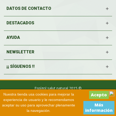
DATOS DE CONTACTO
DESTACADOS
AYUDA
NEWSLETTER
¡¡ SÍGUENOS !!
Espígol salut natural 2015 ©
Nuestra tienda usa cookies para mejorar la
experiencia de usuario y le recomendamos
Más
aceptar su uso para aprovechar plenamente
información
la navegación.