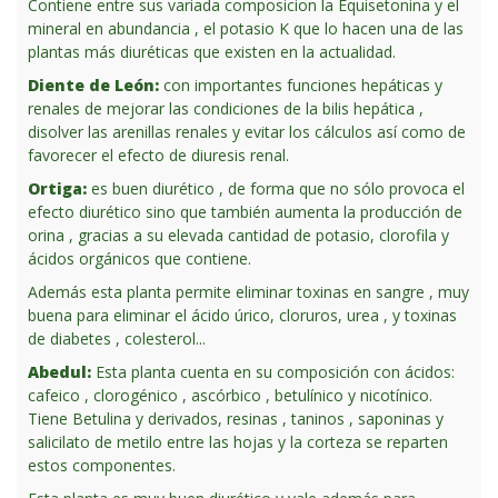
Contiene entre sus variada composicion la Equisetonina y el
mineral en abundancia , el potasio K que lo hacen una de las
plantas más diuréticas que existen en la actualidad.
Diente de León:
con importantes funciones hepáticas y
renales de mejorar las condiciones de la bilis hepática ,
disolver las arenillas renales y evitar los cálculos así como de
favorecer el efecto de diuresis renal.
Ortiga:
es buen diurético , de forma que no sólo provoca el
efecto diurético sino que también aumenta la producción de
orina , gracias a su elevada cantidad de potasio, clorofila y
ácidos orgánicos que contiene.
Además esta planta permite eliminar toxinas en sangre , muy
buena para eliminar el ácido úrico, cloruros, urea , y toxinas
de diabetes , colesterol...
Abedul:
Esta planta cuenta en su composición con ácidos:
cafeico , clorogénico , ascórbico , betulínico y nicotínico.
Tiene Betulina y derivados, resinas , taninos , saponinas y
salicilato de metilo entre las hojas y la corteza se reparten
estos componentes.