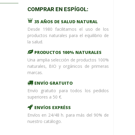
m_name in
COMPRAR EN ESPÍGOL:
/home/upntonvr/tienda.esp
: eval()'d
35 AÑOS DE SALUD NATURAL
code
on
line
59
Desde 1980 facilitamos el uso de los
¡ %Dto !
productos naturales para el equilibrio de
la salud.
PRODUCTOS 100% NATURALES
Una amplia selección de productos 100%
naturales, BIO y orgánicos de primeras
marcas.
ENVÍO GRATUITO
Envío gratuito para todos los pedidos
superiores a 50 €.
ENVÍOS EXPRÉSS
Envíos en 24/48 h. para más del 90% de
nuestro catálogo.