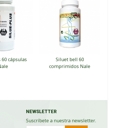
s 60 cápsulas
Siluet bell 60
Antice
Nale
comprimidos Nale
corpora
Evo P
NEWSLETTER
Suscríbete a nuestra newsletter.