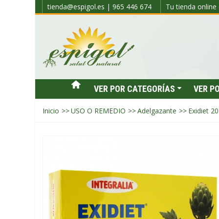
tienda@espigol.es | 965 446 674
Tu tienda online 
VER POR CATEGORÍAS
VER P
Inicio
>>
USO O REMEDIO
>>
Adelgazante
>>
Exidiet 20