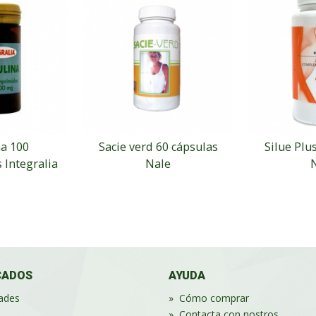
na 100
Sacie verd 60 cápsulas
Silue Plu
Integralia
Nale
CADOS
AYUDA
ades
»
Cómo comprar
»
Contacta con nostros