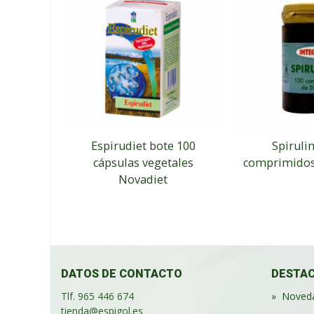
Espirudiet bote 100
Spiruli
cápsulas vegetales
comprimidos 
Novadiet
DATOS DE CONTACTO
DESTA
Tlf. 965 446 674
»
Noved
tienda@espigol.es