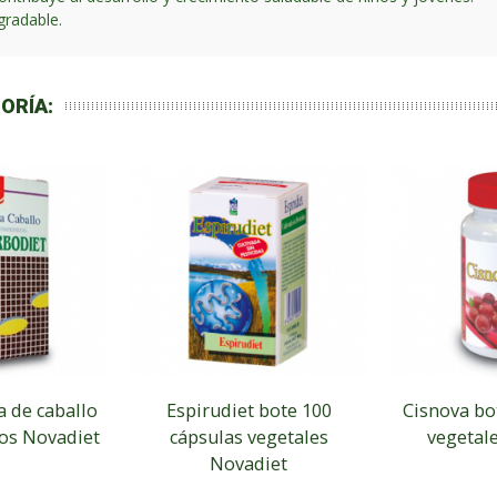
gradable.
ORÍA:
a de caballo
Espirudiet bote 100
Cisnova bo
os Novadiet
cápsulas vegetales
vegetal
Novadiet