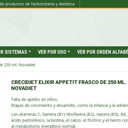
de productos de herboristería y dietética
OR SISTEMAS
VER POR USO
VER POR ORDEN ALFAB
 de 250 ml. Novadiet
CRECIDIET ELIXIR APPETIT FRASCO DE 250 ML.
NOVADIET
Falta de apetito en niños.
Etapas de crecimiento y desarrollo, como la infancia y la adole
Las vitaminas C, tiamina (B1) riboflavina (B2), niacina (B3), B6,
ácido pantoténico, la biotina, el calcio, el fósforo y el hierro c
al metabolismo energético normal.