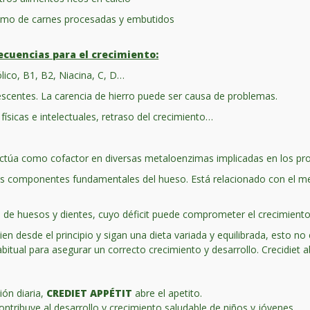
sumo de carnes procesadas y embutidos
cuencias para el crecimiento:
ólico, B1, B2, Niacina, C, D…
lescentes. La carencia de hierro puede ser causa de problemas.
ísicas e intelectuales, retraso del crecimiento…
 actúa como cofactor en diversas metaloenzimas implicadas en los pro
los componentes fundamentales del hueso. Está relacionado con el m
nte de huesos y dientes, cuyo déficit puede comprometer el crecimiento
en desde el principio y sigan una dieta variada y equilibrada, esto 
itual para asegurar un correcto crecimiento y desarrollo. Crecidiet ab
ión diaria,
CREDIET APPÉTIT
abre el apetito.
contribuye al desarrollo y crecimiento saludable de niños y jóvenes.