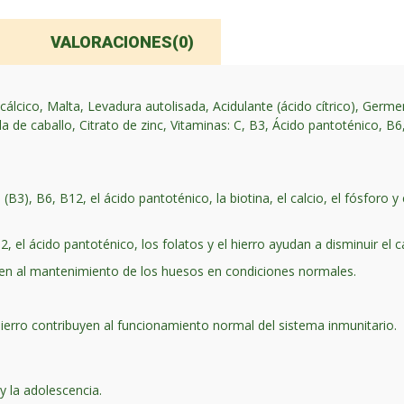
VALORACIONES(0)
cico, Malta, Levadura autolisada, Acidulante (ácido cítrico), Germen d
 de caballo, Citrato de zinc, Vitaminas: C, B3, Ácido pantoténico, B6,
a (B3), B6, B12, el ácido pantoténico, la biotina, el calcio, el fósforo
2, el ácido pantoténico, los folatos y el hierro ayudan a disminuir el c
ibuyen al mantenimiento de los huesos en condiciones normales.
l hierro contribuyen al funcionamiento normal del sistema inmunitario.
y la adolescencia.