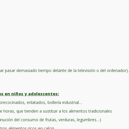
vitar pasar demasiado tiempo delante de la televisión o del ordenador).
os en niños y adolescentes:
precocinados, enlatados, bollería industrial…
horas, que tienden a sustituir a los alimentos tradicionales
sminución del consumo de frutas, verduras, legumbres…)
ros alimentos ricos en calcio