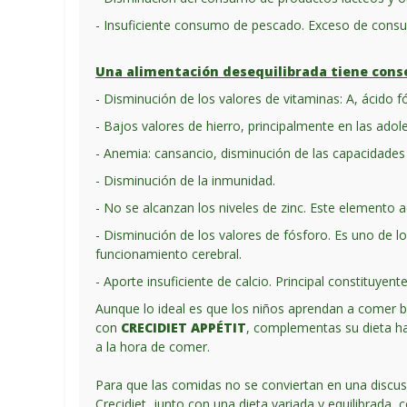
- Insuficiente consumo de pescado. Exceso de con
Una alimentación desequilibrada tiene conse
- Disminución de los valores de vitaminas: A, ácido f
- Bajos valores de hierro, principalmente en las ado
- Anemia: cansancio, disminución de las capacidades f
- Disminución de la inmunidad.
- No se alcanzan los niveles de zinc. Este elemento
- Disminución de los valores de fósforo. Es uno de 
funcionamiento cerebral.
- Aporte insuficiente de calcio. Principal constituye
Aunque lo ideal es que los niños aprendan a comer bi
con
CRECIDIET APPÉTIT
, complementas su dieta hab
a la hora de comer.
Para que las comidas no se conviertan en una discus
Crecidiet, junto con una dieta variada y equilibrada, 