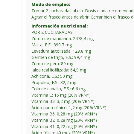
Modo de empleo:
Tomar 2 cucharadas al día. Dosis diaria recomendad
Agitar el frasco antes de abrir. Cerrar bien el frasco 
Información nutricional:
POR 2 CUCHARADAS:
Zumo de mandarina: 2478,4 mg
Malta, E.F.: 399,7 mg
Levadura autolisada: 129,8 mg
Germen de trigo, E.S.: 99,4 mg
Zumo de pera: 89 mg
Jalea real liofilizada: 64,9 mg
Achicoria, E.S.: 50 mg
Propóleo, E.S.: 32,2 mg
Cola de caballo, E.S.: 6,6 mg
Vitamina C: 16 mg (20% VRN*)
Vitamina B3: 3,2 mg (20% VRN*)
Ácido pantoténico: 1,2 mg (20% VRN*)
Vitamina B6: 0,28 mg (20% VRN*)
Vitamina B2: 0,28 mg (20% VRN*)
Vitamina B1: 0,22 mg (20% VRN*)
Ácido fólico: 40 mcg (20% VRN*)