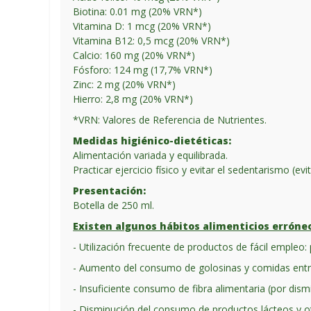
Biotina: 0.01 mg (20% VRN*)
Vitamina D: 1 mcg (20% VRN*)
Vitamina B12: 0,5 mcg (20% VRN*)
Calcio: 160 mg (20% VRN*)
Fósforo: 124 mg (17,7% VRN*)
Zinc: 2 mg (20% VRN*)
Hierro: 2,8 mg (20% VRN*)
*VRN: Valores de Referencia de Nutrientes.
Medidas higiénico-dietéticas:
Alimentación variada y equilibrada.
Practicar ejercicio físico y evitar el sedentarismo (e
Presentación:
Botella de 250 ml.
Existen algunos hábitos alimenticios erróne
- Utilización frecuente de productos de fácil empleo: 
- Aumento del consumo de golosinas y comidas entre 
- Insuficiente consumo de fibra alimentaria (por di
- Disminución del consumo de productos lácteos y ot