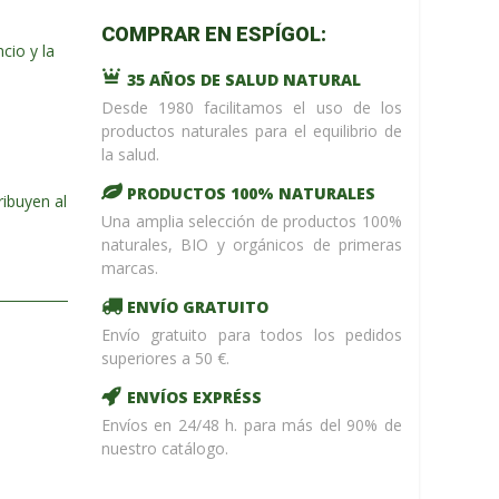
m_name in
o
COMPRAR EN ESPÍGOL:
/home/upntonvr/tienda.esp
cio y la
: eval()'d
35 AÑOS DE SALUD NATURAL
code
on
line
59
Desde 1980 facilitamos el uso de los
¡ %Dto !
productos naturales para el equilibrio de
la salud.
PRODUCTOS 100% NATURALES
ribuyen al
Una amplia selección de productos 100%
naturales, BIO y orgánicos de primeras
marcas.
ENVÍO GRATUITO
Envío gratuito para todos los pedidos
superiores a 50 €.
ENVÍOS EXPRÉSS
Envíos en 24/48 h. para más del 90% de
nuestro catálogo.