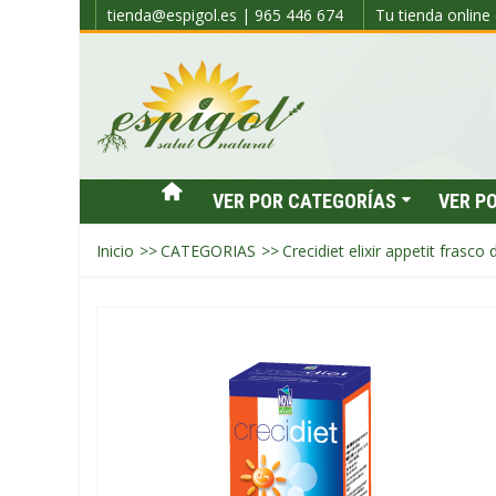
tienda@espigol.es | 965 446 674
Tu tienda online 
VER POR CATEGORÍAS
VER P
Inicio
>>
CATEGORIAS
>>
Crecidiet elixir appetit frasco