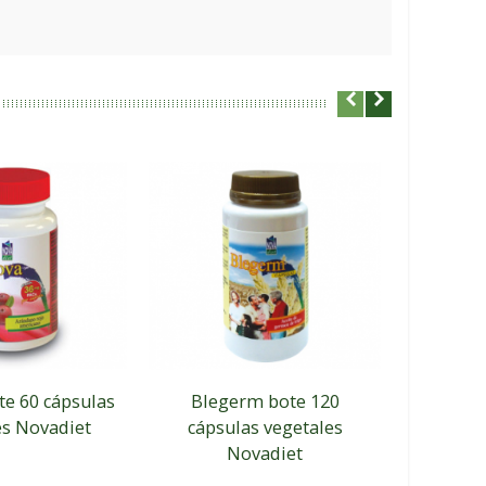
te 60 cápsulas
Blegerm bote 120
Epanov
es Novadiet
cápsulas vegetales
cáps
Novadiet