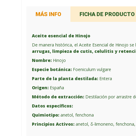
MÁS INFO
FICHA DE PRODUCTO
Aceite esencial de Hinojo
De manera histórica, el Aceite Esencial de Hinojo s
arrugas, limpieza de cutis, celulitis y retenc
Nombre:
Hinojo
Especie botánica:
Foeniculum vulgare
Parte de la planta destilada:
Entera
Origen:
España
Método de extracción:
Destilación por arrastre 
Datos específicos:
Quimiotipo:
anetol, fenchona
Principios Activos:
anetol, δ-limoneno, fenchona, a