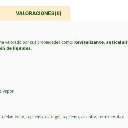
VALORACIONES(0)
e ha valorado por sus propiedades como:
Revitalizante, anticelulí
ión de líquidos.
de vapor
-felandreno, a-pineno, estragol, b-pineno, alcanfor, terminen-4-ol.