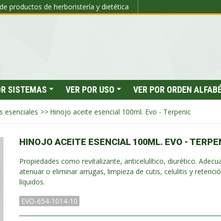
de productos de herboristería y dietética
OR SISTEMAS
VER POR USO
VER POR ORDEN ALFAB
s esenciales
>>
Hinojo aceite esencial 100ml. Evo - Terpenic
HINOJO ACEITE ESENCIAL 100ML. EVO - TERPE
Propiedades como revitalizante, anticelulítico, diurético. Adec
atenuar o eliminar arrugas, limpieza de cutis, celulitis y retenci
líquidos.
EVO-654-1014-10