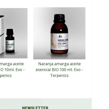
marga aceite
Naranja amarga aceite
Neroli ac
IO 10ml. Evo -
esencial BIO 100 ml. Evo -
Evo
penics
Terpenics
NEWSLETTER