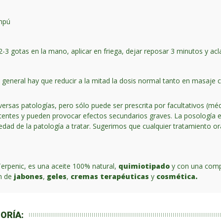
ampú
2-3 gotas en la mano, aplicar en friega, dejar reposar 3 minutos y acl
general hay que reducir a la mitad la dosis normal tanto en masaje c
diversas patologías, pero sólo puede ser prescrita por facultativos (mé
entes y pueden provocar efectos secundarios graves. La posología en e
vedad de la patología a tratar. Sugerimos que cualquier tratamiento or
Terpenic, es una aceite 100% natural,
quimiotipado
y con una compl
ón de
jabones
,
geles
,
cremas terapéuticas
y
cosmética.
ORÍA: