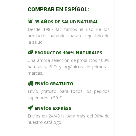
m_name in
COMPRAR EN ESPÍGOL:
/home/upntonvr/tienda.esp
: eval()'d
35 AÑOS DE SALUD NATURAL
code
on
line
59
Desde 1980 facilitamos el uso de los
¡ %Dto !
productos naturales para el equilibrio de
la salud.
PRODUCTOS 100% NATURALES
Una amplia selección de productos 100%
naturales, BIO y orgánicos de primeras
marcas.
ENVÍO GRATUITO
Envío gratuito para todos los pedidos
superiores a 50 €.
ENVÍOS EXPRÉSS
Envíos en 24/48 h. para más del 90% de
nuestro catálogo.