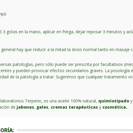
ampú
2-3 gotas en la mano, aplicar en friega, dejar reposar 3 minutos y acl
general hay que reducir a la mitad la dosis normal tanto en masaje c
diversas patologías, pero sólo puede ser prescrita por facultativos (mé
entes y pueden provocar efectos secundarios graves. La posología en e
vedad de la patología a tratar. Sugerimos que cualquier tratamiento or
 laboratorios Terpenic, es una aceite 100% natural,
quimiotipado
y
eación de
jabones
,
geles
,
cremas terapéuticas
y
cosmética.
ORÍA: