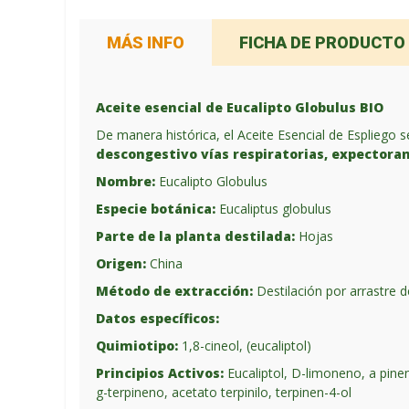
MÁS INFO
FICHA DE PRODUCTO
Aceite esencial de Eucalipto Globulus BIO
De manera histórica, el Aceite Esencial de Espliego
descongestivo vías respiratorias, expectoran
Nombre:
Eucalipto Globulus
Especie botánica:
Eucaliptus globulus
Parte de la planta destilada:
Hojas
Origen:
China
Método de extracción:
Destilación por arrastre 
Datos específicos:
Quimiotipo:
1,8-cineol, (eucaliptol)
Principios Activos:
Eucaliptol, D-limoneno, a pine
g-terpineno, acetato terpinilo, terpinen-4-ol