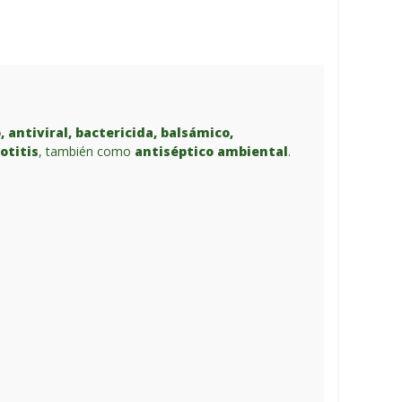
, antiviral, bactericida, balsámico,
 otitis
, también como
antiséptico ambiental
.