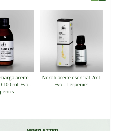
marga aceite
Neroli aceite esencial 2ml.
Niauli 
O 100 ml. Evo -
Evo - Terpenics
esencial
penics
NEWSLETTER