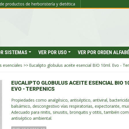
de productos de herboristería y dietética
OR SISTEMAS
VER POR USO
VER POR ORDEN ALFAB
s esenciales
>>
Eucalipto globulus aceite esencial BIO 10ml. Evo - Te
EUCALIPTO GLOBULUS ACEITE ESENCIAL BIO 1
EVO - TERPENICS
Propiedades como analgésico, antiséptico, antiviral, bactericida
balsámico, descongestivo vías respiratorias, expectorante, muco
Adecuado para rinitis, sinusitis, bronquitis y otitis, también co
antiséptico ambiental.