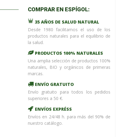
m_name in
COMPRAR EN ESPÍGOL:
/home/upntonvr/tienda.esp
: eval()'d
35 AÑOS DE SALUD NATURAL
code
on
line
59
Desde 1980 facilitamos el uso de los
¡ %Dto !
productos naturales para el equilibrio de
la salud.
PRODUCTOS 100% NATURALES
Una amplia selección de productos 100%
naturales, BIO y orgánicos de primeras
marcas.
ENVÍO GRATUITO
Envío gratuito para todos los pedidos
superiores a 50 €.
ENVÍOS EXPRÉSS
Envíos en 24/48 h. para más del 90% de
nuestro catálogo.