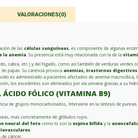
VALORACIONES(0)
ación de las
células sanguíneas
, es componente de algunas enzim
e la anemia
. Su presencia está muy relacionada con la de la
vitami
o, cabra, etc.) y del hígado, como así también de verduras verdes osc
ién de papas. Su carencia provoca
anemias, trastornos digestivos 
 ácido es administrado a pacientes afectados de anemia macrocítica, 
ón, los excedentes son eliminados por vía urinaria gracias a su hidro
 ÁCIDO FÓLICO (VITAMINA B9)
ia de grupos monocarbonados, Interviene en la síntesis de purinas y p
íneas, mas concretamente de glóbulos rojos.
o neural del feto
como lo son la
espina bífida
y la
anencefali
iovasculares
.
 de cáncer.