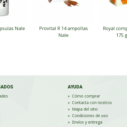
ápsulas Nale
Provital R 14 ampollas
Royal comp
Nale
175 g
CADOS
AYUDA
ades
»
Cómo comprar
»
Contacta con nostros
»
Mapa del sitio
»
Condiciones de uso
»
Envíos y entrega