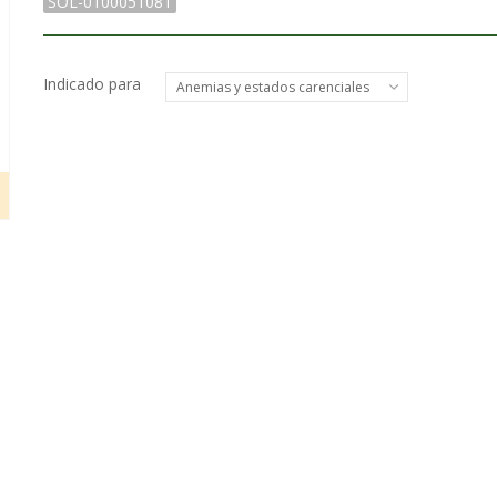
SOL-0100051081
Indicado para
Anemias y estados carenciales