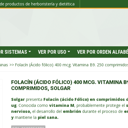
de productos de herboristería y dietética
OR SISTEMAS
VER POR USO
VER POR ORDEN ALFAB
inas
>>
Folacín (Ácido fólico) 400 mcg. Vitamina B9. 250 comprimido
FOLACÍN (ÁCIDO FÓLICO) 400 MCG. VITAMINA B9
COMPRIMIDOS, SOLGAR
Solgar
presenta
Folacín (ácido Fólico) en comprimidos 
ug
. Conocida como
vitamina M
, probablemente protege el
nervioso,
el desarrollo del
embrión
durante el proceso de
e
y
mantiene la
piel sana.