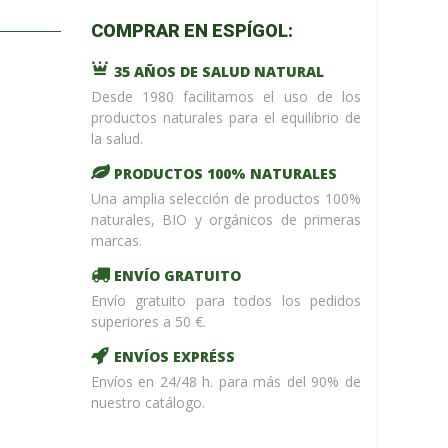
m_name in
COMPRAR EN ESPÍGOL:
/home/upntonvr/tienda.esp
: eval()'d
35 AÑOS DE SALUD NATURAL
code
on
line
59
Desde 1980 facilitamos el uso de los
¡ %Dto !
productos naturales para el equilibrio de
la salud.
PRODUCTOS 100% NATURALES
Una amplia selección de productos 100%
naturales, BIO y orgánicos de primeras
marcas.
ENVÍO GRATUITO
Envío gratuito para todos los pedidos
superiores a 50 €.
ENVÍOS EXPRÉSS
Envíos en 24/48 h. para más del 90% de
nuestro catálogo.