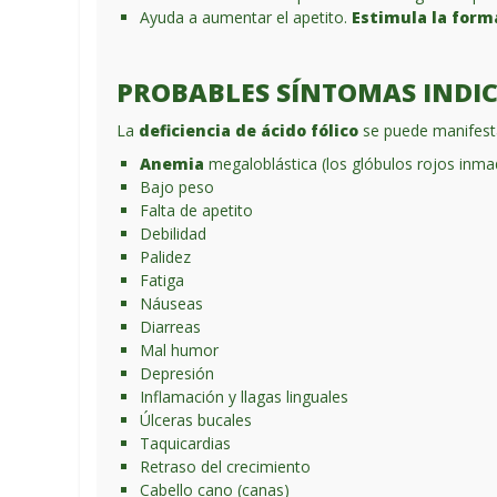
Ayuda a aumentar el apetito.
Estimula la form
PROBABLES SÍNTOMAS INDICA
La
deficiencia de ácido fólico
se puede manifesta
Anemia
megaloblástica (los glóbulos rojos inm
Bajo peso
Falta de apetito
Debilidad
Palidez
Fatiga
Náuseas
Diarreas
Mal humor
Depresión
Inflamación y llagas linguales
Úlceras bucales
Taquicardias
Retraso del crecimiento
Cabello cano (canas)