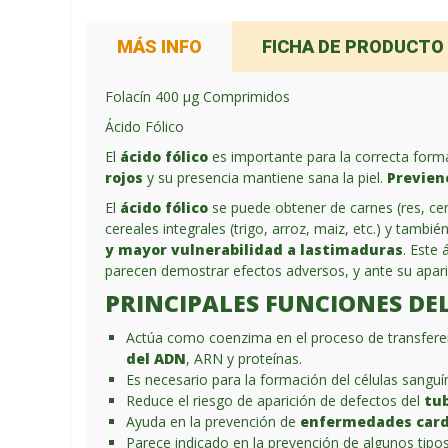
MÁS INFO
FICHA DE PRODUCTO
Folacín 400 μg Comprimidos
Ácido Fólico
El
ácido fólico
es importante para la correcta form
rojos
y su presencia mantiene sana la piel.
Previen
El
ácido fólico
se puede obtener de carnes (res, cerd
cereales integrales (trigo, arroz, maiz, etc.) y tamb
y mayor vulnerabilidad a lastimaduras
. Este
parecen demostrar efectos adversos, y ante su aparici
PRINCIPALES FUNCIONES DEL
Actúa como coenzima en el proceso de transferenc
del ADN
, ARN y proteínas.
Es necesario para la formación del células sangu
Reduce el riesgo de aparición de defectos del
tub
Ayuda en la prevención de
enfermedades card
Parece indicado en la prevención de algunos tipos