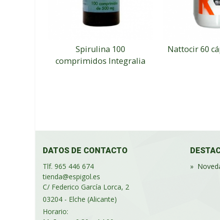
Spirulina 100
Nattocir 60 c
comprimidos Integralia
DATOS DE CONTACTO
DESTA
Tlf. 965 446 674
»
Noved
tienda@espigol.es
C/ Federico García Lorca, 2
03204 - Elche (Alicante)
Horario: