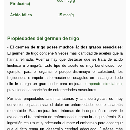
600 mcg/g
Piridoxina)
Ácido fólico
15 mcg/g
Propiedades del germen de trigo
-
El germen de trigo posee muchos ácidos grasos esenciales
:
El germen de trigo contiene 9 veces más cantidad de aceites que la
harina refinada. Además hay que destacar que se trata de ácido
linoleico u omega-3. Este tipo de aceite es muy beneficioso, por
ejemplo, para el organismo porque disminuye el colesterol, los
trigliceridos e impide la formación de coágulos en la sangre. Todo
ello le otorga un gran poder para mejorar
el aparato circulatorio
,
previniendo la aparición de enfermedades vasculares.
Por
sus propiedades antiinflamatorias y antineurálgicas, es muy
conveniente para aliviar el dolor en enfermedades como la artritis
reumatoide. Para
mejorar los síntomas de la depresión o servir de
ayuda en el tratamiento de enfermedades como la esquizofrenia.
Su
ingestión resulta muy adecuada durante el embarazo para conseguir
que el feto tenga un desarrollo cerebral adecuado. ( Véase más