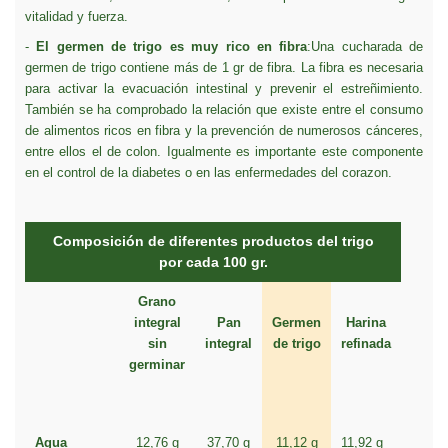
vitalidad y fuerza.
-
El germen de trigo es muy rico en fibra
:Una cucharada de
germen de trigo contiene más de 1 gr de fibra. La fibra es necesaria
para activar la evacuación intestinal y prevenir el estreñimiento.
También se ha comprobado la relación que existe entre el consumo
de alimentos ricos en fibra y la prevención de numerosos cánceres,
entre ellos el de colon. Igualmente es importante este componente
en el control de la diabetes o en las enfermedades del corazon.
Composición de diferentes productos del trigo
por cada 100 gr.
Grano
integral
Pan
Germen
Harina
sin
integral
de trigo
refinada
germinar
Agua
12,76 g
37,70 g
11,12 g
11,92 g