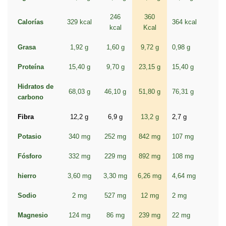
246
360
Calorías
329 kcal
364 kcal
kcal
Kcal
Grasa
1,92 g
1,60 g
9,72 g
0,98 g
Proteína
15,40 g
9,70 g
23,15 g
15,40 g
Hidratos de
68,03 g
46,10 g
51,80 g
76,31 g
carbono
Fibra
12,2 g
6,9 g
13,2 g
2,7 g
Potasio
340 mg
252 mg
842 mg
107 mg
Fósforo
332 mg
229 mg
892 mg
108 mg
hierro
3,60 mg
3,30 mg
6,26 mg
4,64 mg
Sodio
2 mg
527 mg
12 mg
2 mg
Magnesio
124 mg
86 mg
239 mg
22 mg