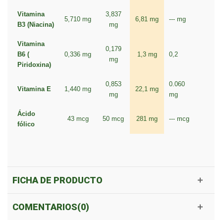
Vitamina
3,837
5,710 mg
6,81 mg
--- mg
B3 (Niacina)
mg
Vitamina
0,179
B6 (
0,336 mg
1,3 mg
0,2
mg
Piridoxina)
0,853
0.060
Vitamina E
1,440 mg
22,1 mg
mg
mg
Ácido
43 mcg
50 mcg
281 mg
--- mcg
fólico
FICHA DE PRODUCTO
COMENTARIOS(0)