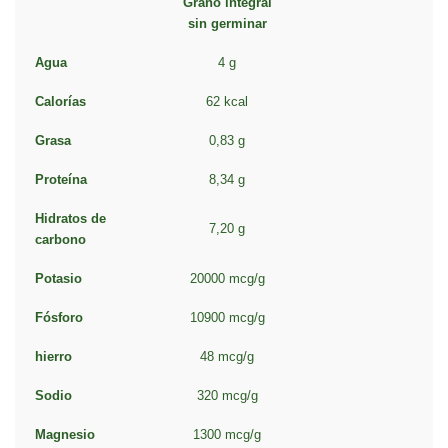
Grano integral
sin germinar
Agua
4 g
Calorías
62 kcal
Grasa
0,83 g
Proteína
8,34 g
Hidratos de
7,20 g
carbono
Potasio
20000 mcg/g
Fósforo
10900 mcg/g
hierro
48 mcg/g
Sodio
320 mcg/g
Magnesio
1300 mcg/g