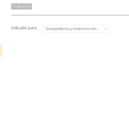
31000030
Indicado para
Desequilibrios y trastornos emocionales