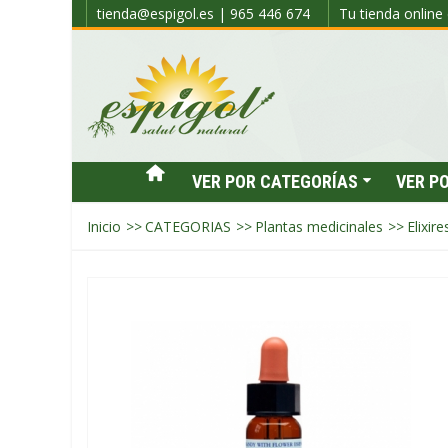
tienda@espigol.es | 965 446 674
Tu tienda online 
VER POR CATEGORÍAS
VER P
Inicio
>>
CATEGORIAS
>>
Plantas medicinales
>>
Elixir