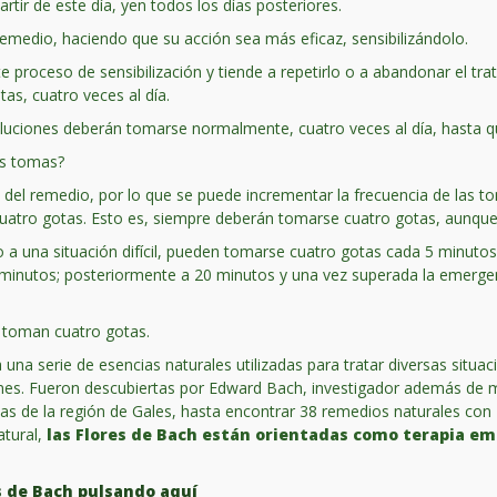
rtir de este día, yen todos los días posteriores.
remedio, haciendo que su acción sea más eficaz, sensibilizándolo.
 proceso de sensibilización y tiende a repetirlo o a abandonar el t
tas, cuatro veces al día.
luciones deberán tomarse normalmente, cuatro veces al día, hasta qu
as tomas?
 del remedio, por lo que se puede incrementar la frecuencia de las t
cuatro gotas. Esto es, siempre deberán tomarse cuatro gotas, aunque
o a una situación difícil, pueden tomarse cuatro gotas cada 5 minuto
minutos; posteriormente a 20 minutos y una vez superada la emergenc
e toman cuatro gotas.
 una serie de esencias naturales utilizadas para tratar diversas sit
ones. Fueron descubiertas por Edward Bach, investigador además de
vas de la región de Gales, hasta encontrar 38 remedios naturales con 
atural,
las Flores de Bach están orientadas como terapia e
s de Bach pulsando aquí