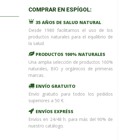
m_name in
COMPRAR EN ESPÍGOL:
/home/upntonvr/tienda.esp
: eval()'d
35 AÑOS DE SALUD NATURAL
code
on
line
59
Desde 1980 facilitamos el uso de los
¡ %Dto !
productos naturales para el equilibrio de
la salud.
PRODUCTOS 100% NATURALES
Una amplia selección de productos 100%
naturales, BIO y orgánicos de primeras
marcas.
ENVÍO GRATUITO
Envío gratuito para todos los pedidos
superiores a 50 €.
ENVÍOS EXPRÉSS
Envíos en 24/48 h. para más del 90% de
nuestro catálogo.