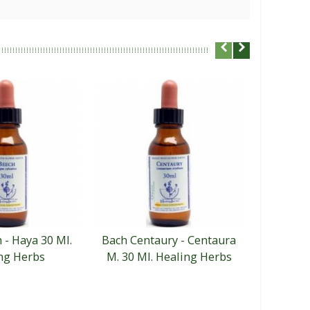
 - Haya 30 Ml.
Bach Centaury - Centaura
Ba
ng Herbs
M. 30 Ml. Healing Herbs
Cerat
He