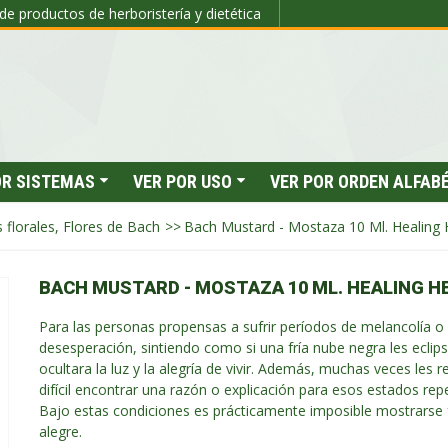
de productos de herboristería y dietética
OR SISTEMAS
VER POR USO
VER POR ORDEN ALFAB
es florales, Flores de Bach
>>
Bach Mustard - Mostaza 10 Ml. Healing 
BACH MUSTARD - MOSTAZA 10 ML. HEALING H
Para las personas propensas a sufrir períodos de melancolía o
desesperación, sintiendo como si una fría nube negra les eclips
ocultara la luz y la alegría de vivir. Además, muchas veces les r
difícil encontrar una razón o explicación para esos estados rep
Bajo estas condiciones es prácticamente imposible mostrarse f
alegre.