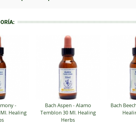
ORÍA:
imony -
Bach Aspen - Alamo
Bach Beech
Ml. Healing
Temblon 30 Ml. Healing
Heali
bs
Herbs