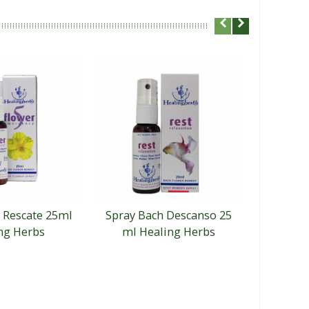
 Rescate 25ml
Spray Bach Descanso 25
Spray B
ng Herbs
ml Healing Herbs
He