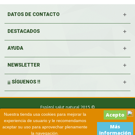
DATOS DE CONTACTO
DESTACADOS
AYUDA
NEWSLETTER
¡¡ SÍGUENOS !!
Espígol salut natural 2015 ©
Nuestra tienda usa cookies para mejorar la
experiencia de usuario y le recomendamos
Más
aceptar su uso para aprovechar plenamente
información
la navegación.