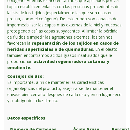
colágeno. Además es rico en taninos, que aplicados por vía
tópica establecen enlaces con las proteínas procedentes de
la lisis de los tejidos (especialmente las que son ricas en
prolina, como el colágeno). De este modo son capaces de
impermeabilizar las capas más externas de la piel y mucosas,
protegiendo así las capas subyacentes. Al limitar la pérdida
de fluidos e impedir las agresiones externas, los taninos
favorecen la
regeneración de los tejidos en casos de
heridas superficiales o de quemaduras
. En el oleato
también encontramos ácidos grasos insaturados que le
proporcionan
actividad regeneradora cutánea y
emoliente
.
Consejos de uso:
Es importante, a fin de mantener las características
organolépticas del producto, asegurarse de mantener el
envase bien cerrado después de cada uso y en un lugar seco
y al abrigo de la luz directa.
Datos específicos
Número de Carbonos
Ácido Graso
Porcent