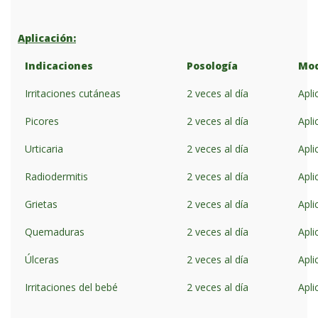
Aplicación:
Indicaciones
Posología
Mod
Irritaciones cutáneas
2 veces al día
Apli
Picores
2 veces al día
Apli
Urticaria
2 veces al día
Apli
Radiodermitis
2 veces al día
Apli
Grietas
2 veces al día
Apli
Quemaduras
2 veces al día
Apli
Úlceras
2 veces al día
Apli
Irritaciones del bebé
2 veces al día
Apli