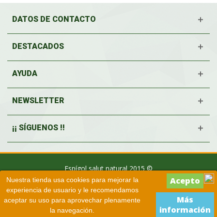
DATOS DE CONTACTO
DESTACADOS
AYUDA
NEWSLETTER
¡¡ SÍGUENOS !!
Espígol salut natural 2015 ©
Nuestra tienda usa cookies para mejorar la
experiencia de usuario y le recomendamos
Más
aceptar su uso para aprovechar plenamente
información
la navegación.