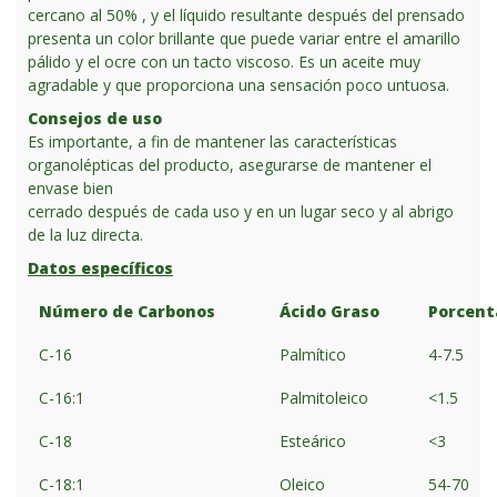
cercano al 50% , y el líquido resultante después del prensado
presenta un color brillante que puede variar entre el amarillo
pálido y el ocre con un tacto viscoso. Es un aceite muy
agradable y que proporciona una sensación poco untuosa.
Consejos de uso
Es importante, a fin de mantener las características
organolépticas del producto, asegurarse de mantener el
envase bien
cerrado después de cada uso y en un lugar seco y al abrigo
de la luz directa.
Datos específicos
Número de Carbonos
Ácido Graso
Porcent
C-16
Palmítico
4-7.5
C-16:1
Palmitoleico
<1.5
C-18
Esteárico
<3
C-18:1
Oleico
54-70