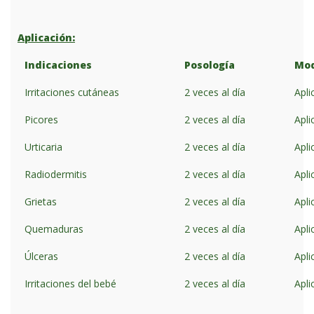
Aplicación:
Indicaciones
Posología
Mod
Irritaciones cutáneas
2 veces al día
Apli
Picores
2 veces al día
Apli
Urticaria
2 veces al día
Apli
Radiodermitis
2 veces al día
Apli
Grietas
2 veces al día
Apli
Quemaduras
2 veces al día
Apli
Úlceras
2 veces al día
Apli
Irritaciones del bebé
2 veces al día
Apli