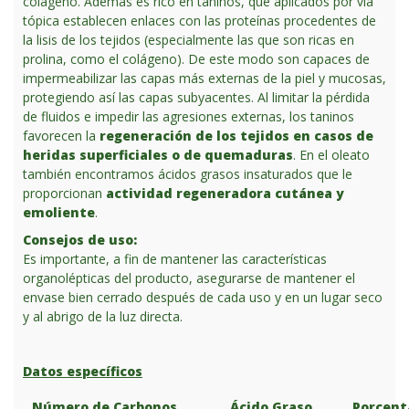
colágeno. Además es rico en taninos, que aplicados por vía
tópica establecen enlaces con las proteínas procedentes de
la lisis de los tejidos (especialmente las que son ricas en
prolina, como el colágeno). De este modo son capaces de
impermeabilizar las capas más externas de la piel y mucosas,
protegiendo así las capas subyacentes. Al limitar la pérdida
de fluidos e impedir las agresiones externas, los taninos
favorecen la
regeneración de los tejidos en casos de
heridas superficiales o de quemaduras
. En el oleato
también encontramos ácidos grasos insaturados que le
proporcionan
actividad regeneradora cutánea y
emoliente
.
Consejos de uso:
Es importante, a fin de mantener las características
organolépticas del producto, asegurarse de mantener el
envase bien cerrado después de cada uso y en un lugar seco
y al abrigo de la luz directa.
Datos específicos
Número de Carbonos
Ácido Graso
Porcent