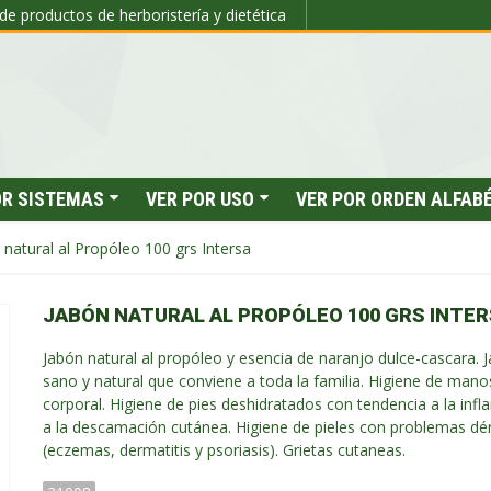
de productos de herboristería y dietética
OR SISTEMAS
VER POR USO
VER POR ORDEN ALFAB
 natural al Propóleo 100 grs Intersa
JABÓN NATURAL AL PROPÓLEO 100 GRS INTE
Jabón natural al propóleo y esencia de naranjo dulce-cascara.
sano y natural que conviene a toda la familia. Higiene de mano
corporal. Higiene de pies deshidratados con tendencia a la infl
a la descamación cutánea. Higiene de pieles con problemas d
(eczemas, dermatitis y psoriasis). Grietas cutaneas.