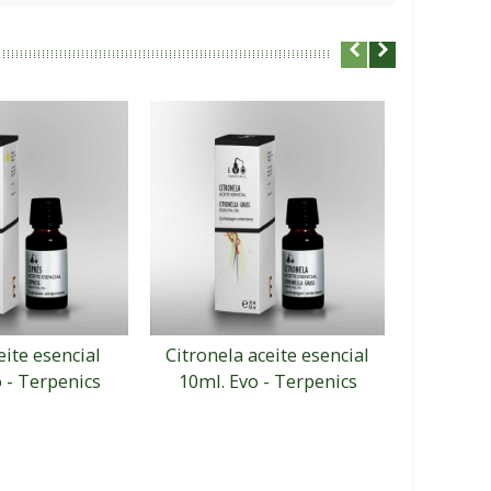
eite esencial
Citronela aceite esencial
Geranio
 - Terpenics
10ml. Evo - Terpenics
10ml. 