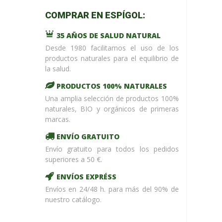
m_name in
COMPRAR EN ESPÍGOL:
/home/upntonvr/tienda.esp
: eval()'d
35 AÑOS DE SALUD NATURAL
code
on
line
59
Desde 1980 facilitamos el uso de los
¡ %Dto !
productos naturales para el equilibrio de
la salud.
PRODUCTOS 100% NATURALES
Una amplia selección de productos 100%
naturales, BIO y orgánicos de primeras
marcas.
ENVÍO GRATUITO
Envío gratuito para todos los pedidos
superiores a 50 €.
ENVÍOS EXPRÉSS
Envíos en 24/48 h. para más del 90% de
nuestro catálogo.