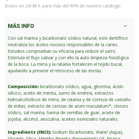
Envíos en 24/48 h. para más del 90% de nuestro catálogo.
MÁS INFO
Con sal marina y bicarbonato sódico natural, este dentífrico
neutraliza los ácidos nocivos responsables de la caries.
Estudios comprueban su eficacia para reducir el sarro.
Estimula el flujo salivar y con ello la auto-limpieza fisiológica
de la boca. La mirra y la ratania fortalecen el tejido bucal,
ayudando a prevenir el retroceso de las encías.
Composición:
bicarbonato sódico, agua, glicerina, ácido
silícico, aceite de menta, zumo de endrina, extractos
hidroalcohólicos de mirra, de ratania y de corteza de castaño
de indias, extracto de cenizas de arum maculatum*, cloruro
sódico, sal marina, harina de semillas de guar, aceite de
jojoba, alcohol, aesculina, aceites esenciales naturales.
Ingredients (INCI):
Sodium Bicarbonate, Water (Aqua),
Glycerin, Silica, Mentha Piperita (Peppermint) Oil, Prunus