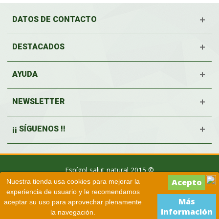
DATOS DE CONTACTO
DESTACADOS
AYUDA
NEWSLETTER
¡¡ SÍGUENOS !!
Espígol salut natural 2015 ©
Nuestra tienda usa cookies para mejorar la
experiencia de usuario y le recomendamos
Más
aceptar su uso para aprovechar plenamente
información
la navegación.