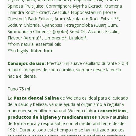
Spinosa Fruit Juice, Commiphora Myrrha Extract, Krameria
Triandra Root Extract, Aesculus Hippocastanum (Horse
Chestnut) Bark Extract, Arum Maculatum Root Extract**,
Sodium Chloride, Cyanopsis Tetragonoloba (Guar) Gum,
Simmondsia Chinensis (Jojoba) Seed Oil, Alcohol, Esculin,
Flavour (Aroma)*, Limonene*, Linalool*.
*from natural essential oils
**in highly diluted form
Consejos de uso:
Efectuar un suave cepillado durante 2 ó 3
minutos después de cada comida, siempre desde la encía
hacia el diente.
Tubo 75 ml
La
Pasta dental Salina
de Weleda es ideal para el cuidado
de la salud y belleza, ya que ayuda al organismo a regular y
mantener su equilibrio natural. Weleda elabora
cosméticos,
productos de higiene y medicamentos
100% naturales
de forma ética y responsable con el medio ambiente desde
1921. Durante todo este tiempo no se han utilizado aceites