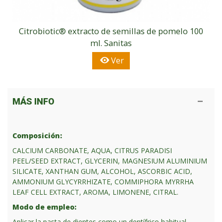
Citrobiotic® extracto de semillas de pomelo 100
ml. Sanitas
Ver
MÁS INFO
Composición:
CALCIUM CARBONATE, AQUA, CITRUS PARADISI
PEEL/SEED EXTRACT, GLYCERIN, MAGNESIUM ALUMINIUM
SILICATE, XANTHAN GUM, ALCOHOL, ASCORBIC ACID,
AMMONIUM GLYCYRRHIZATE, COMMIPHORA MYRRHA
LEAF CELL EXTRACT, AROMA, LIMONENE, CITRAL.
Modo de empleo:
Aplicar la pasta de dientes como un dentífrico habitual.