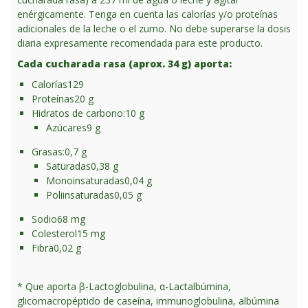
enérgicamente. Tenga en cuenta las calorías y/o proteínas
adicionales de la leche o el zumo. No debe superarse la dosis
diaria expresamente recomendada para este producto.
Cada cucharada rasa (aprox. 34 g) aporta:
Calorías
129
Proteínas
20 g
Hidratos de carbono:
10 g
Azúcares
9 g
Grasas:
0,7 g
Saturadas
0,38 g
Monoinsaturadas
0,04 g
Poliinsaturadas
0,05 g
Sodio
68 mg
Colesterol
15 mg
Fibra
0,02 g
* Que aporta β-Lactoglobulina, α-Lactalbúmina,
glicomacropéptido de caseína, immunoglobulina, albúmina