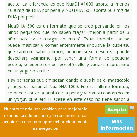
aceite. La diferencia es que NuaDHA1000 aporta al menos
1000mg de DHA por perla y NuaDHA 500 aporta 500 mg de
DHA por perla.
NuaDHA 500 es un formato que se creó pensando en los
niños pequeños que no saben tragar (mejor a partir de 3
años para evitar atragantamientos). Es un formato que se
puede masticar y comer enteramente (inclusive la cubierta,
que también sabe a limón; aunque si se desea se puede
desechar). Asimismo, por tener una forma de pequeña
botella, se puede romper por el ‘cuello’ y vaciar su contenido
en un yogur o similar.
Hay personas que empiezan dando a sus hijos el masticable
y luego se pasan al NuaDHA 1000. En este último formato,
se puede cortar la punta de la perla y vaciar su contenido en
un yogur, puré etc. El aceite en este caso no tiene sabor a
limón como el anterior, pero el sabor a pescado se ha
Nuestra tienda usa cookies para mejorar la
eliminado en gran medida.
experiencia de usuario y le recomendamos
Más
aceptar su uso para aprovechar plenamente
información
la navegación.
10 - ¿Por qué dicen que NuaDHA1000/500 es el
producto más puro? Comparativa DHA: