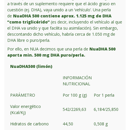
a través de un suplemento requiere que el ácido graso en
cuestión (ej. DHA), vaya unido a un ‘vehículo’. Una perla
de
NuaDHA 500 contiene aprox. 1.125 mg de DHA
“como triglicérido”
(es decir, incluyendo el vehículo al que
el DHA va unido y que facilita su asimilación). Sin embargo,
descontando dicho vehículo, habría cerca de 1.050 mg de
DHA libre o puro/perla.
Por ello, en NUA decimos que una perla de
NuaDHA 500
aporta min. 500 mg DHA puro/perla.
NuaDHA500 (limón)
INFORMACIÓN
NUTRICIONAL
PARÁMETRO
Por 100 g (g)
Por 1 perla
Valor energético
542/2269,63
6,184/25,850
(Kcal/Kj)
Hidratos de carbono
44,50
0,508 g