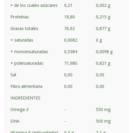
+ de los cuales azúcares
0,21
0,002 g
Proteínas
18,80
0,215 g
Grasas totales
76,92
0,877 g
+ saturadas
0,0082
0 g
+ monoinsaturadas
0,5384
0,0098 g
+ poliinsaturadas
71,980
0,821 g
Sal
0,00
0,00
Fibra alimentaria
0,00
0,00
INGREDIENTES
Omega-3
-
550 mg
DHA
-
500 mg
Vitamina E (antioxidante)
0,3 g
2,1 g